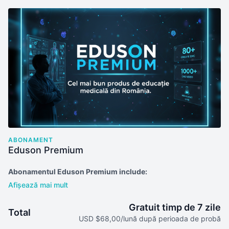
ABONAMENT
Eduson Premium
Abonamentul Eduson Premium include:
🎓
Credite EMC
Credite EMC acordate pentru participarea la webinariile live
(premiere), conform regulilor fiecărui eveniment
Gratuit timp de 7 zile
Total
USD $68,00/lună după perioada de probă
💬
Interacțiune live cu lectorii