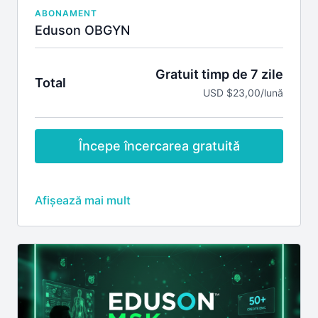
ABONAMENT
Eduson OBGYN
Gratuit timp de 7 zile
Total
USD $23,00/lună
Începe încercarea gratuită
Include
Credite EMC pentru webinarile pe specialitatea
obstetrica si ginecologie în timpul premierei
Discuții live cu lectorii în timpul premierei
webinariilor
Acces la înregistrările tuturor webinarilor pe
specialitatea obstetrica si ginecologie
Vizualizarea înregistrărilor webinarilor pe
obstetrica si ginecologie