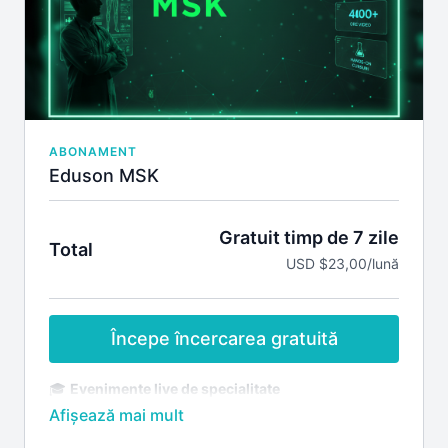
Participarea la întâlniri live cu lectori Eduson
Cursuri nonmedicale
Materiale la care ai acces:
Ultrasonografie in ginecologie
Ecografia Transvaginala in practica Ginecologica
si Obstetricala
Ecografia fetala
Patologie cardio-vasculara in sarcina
ABONAMENT
Abordarea provocarilor rezultate din problemele
Eduson MSK
infertilitatii
Gratuit timp de 7 zile
Total
USD $23,00/lună
Începe încercarea gratuită
🎓
Evenimente live de specialitate
Acces la webinariile live dedicate patologiei
musculo-scheletale (MSK)