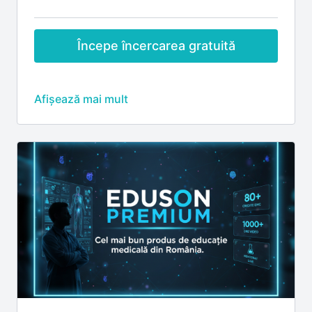
Începe încercarea gratuită
Abonamentul Eduson Premium include:
🎓
Credite EMC
Credite EMC acordate pentru participarea la
webinariile live (premiere), conform regulilor
fiecărui eveniment
💬
Interacțiune live cu lectorii
Discuții și sesiuni de întrebări–răspuns în timpul
webinariilor live
Participare la întâlniri și sesiuni live cu lectorii
Eduson
📺
Acces complet la conținut
Acces la înregistrările tuturor webinariilor incluse
în abonament
Vizualizare nelimitată, oricând și de oriunde
📈
Dezvoltare profesională
Cursuri non-medicale pentru dezvoltarea