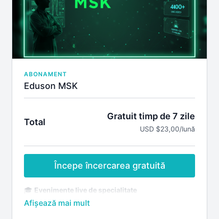
Participarea la întâlniri live cu lectori Eduson
Cursuri nonmedicale
Materiale la care ai acces:
Ultrasonografie in ginecologie
Ecografia Transvaginala in practica Ginecologica
si Obstetricala
Ecografia fetala
Patologie cardio-vasculara in sarcina
ABONAMENT
Abordarea provocarilor rezultate din problemele
Eduson MSK
infertilitatii
Gratuit timp de 7 zile
Total
USD $23,00/lună
Începe încercarea gratuită
🎓
Evenimente live de specialitate
Acces la webinariile live dedicate patologiei
musculo-scheletale (MSK)