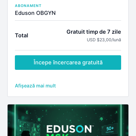
ABONAMENT
Eduson OBGYN
Gratuit timp de 7 zile
Total
USD $23,00/lună
Începe încercarea gratuită
Include
Credite EMC pentru webinarile pe specialitatea
obstetrica si ginecologie în timpul premierei
Discuții live cu lectorii în timpul premierei
webinariilor
Acces la înregistrările tuturor webinarilor pe
specialitatea obstetrica si ginecologie
Vizualizarea înregistrărilor webinarilor pe
obstetrica si ginecologie