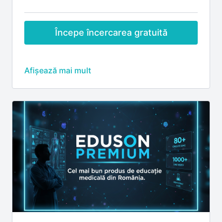
Începe încercarea gratuită
Abonamentul Eduson Premium include:
🎓
Credite EMC
Credite EMC acordate pentru participarea la
webinariile live (premiere), conform regulilor
fiecărui eveniment
💬
Interacțiune live cu lectorii
Discuții și sesiuni de întrebări–răspuns în timpul
webinariilor live
Participare la întâlniri și sesiuni live cu lectorii
Eduson
📺
Acces complet la conținut
Acces la înregistrările tuturor webinariilor incluse
în abonament
Vizualizare nelimitată, oricând și de oriunde
📈
Dezvoltare profesională
Cursuri non-medicale pentru dezvoltarea