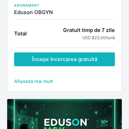
ABONAMENT
Eduson OBGYN
Gratuit timp de 7 zile
Total
USD $23,00/lună
Începe încercarea gratuită
Include
Credite EMC pentru webinarile pe specialitatea
obstetrica si ginecologie în timpul premierei
Discuții live cu lectorii în timpul premierei
webinariilor
Acces la înregistrările tuturor webinarilor pe
specialitatea obstetrica si ginecologie
Vizualizarea înregistrărilor webinarilor pe
obstetrica si ginecologie