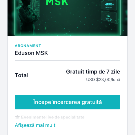
Participarea la întâlniri live cu lectori Eduson
Cursuri nonmedicale
Materiale la care ai acces:
Ultrasonografie in ginecologie
Ecografia Transvaginala in practica Ginecologica
si Obstetricala
Ecografia fetala
Patologie cardio-vasculara in sarcina
ABONAMENT
Abordarea provocarilor rezultate din problemele
Eduson MSK
infertilitatii
Gratuit timp de 7 zile
Total
USD $23,00/lună
Începe încercarea gratuită
🎓
Evenimente live de specialitate
Acces la webinariile live dedicate patologiei
musculo-scheletale (MSK)