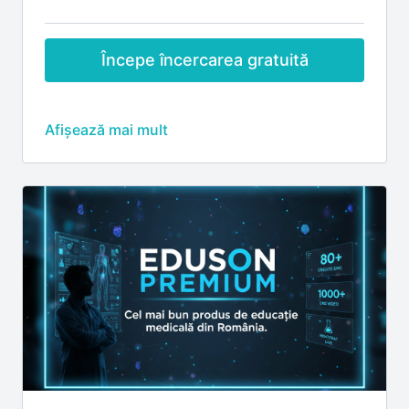
Începe încercarea gratuită
Abonamentul Eduson Premium include:
🎓
Credite EMC
Credite EMC acordate pentru participarea la
webinariile live (premiere), conform regulilor
fiecărui eveniment
💬
Interacțiune live cu lectorii
Discuții și sesiuni de întrebări–răspuns în timpul
webinariilor live
Participare la întâlniri și sesiuni live cu lectorii
Eduson
📺
Acces complet la conținut
Acces la înregistrările tuturor webinariilor incluse
în abonament
Vizualizare nelimitată, oricând și de oriunde
📈
Dezvoltare profesională
Cursuri non-medicale pentru dezvoltarea