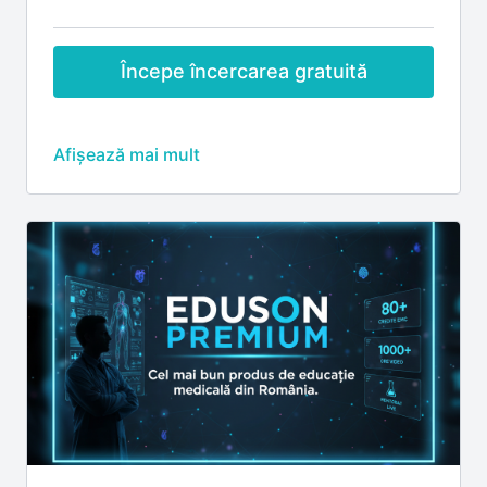
Începe încercarea gratuită
Abonamentul Eduson Premium include:
🎓
Credite EMC
Credite EMC acordate pentru participarea la
webinariile live (premiere), conform regulilor
fiecărui eveniment
💬
Interacțiune live cu lectorii
Discuții și sesiuni de întrebări–răspuns în timpul
webinariilor live
Participare la întâlniri și sesiuni live cu lectorii
Eduson
📺
Acces complet la conținut
Acces la înregistrările tuturor webinariilor incluse
în abonament
Vizualizare nelimitată, oricând și de oriunde
📈
Dezvoltare profesională
Cursuri non-medicale pentru dezvoltarea