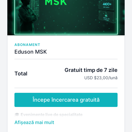
Participarea la întâlniri live cu lectori Eduson
Cursuri nonmedicale
Materiale la care ai acces:
Ultrasonografie in ginecologie
Ecografia Transvaginala in practica Ginecologica
si Obstetricala
Ecografia fetala
Patologie cardio-vasculara in sarcina
ABONAMENT
Abordarea provocarilor rezultate din problemele
Eduson MSK
infertilitatii
Gratuit timp de 7 zile
Total
USD $23,00/lună
Începe încercarea gratuită
🎓
Evenimente live de specialitate
Acces la webinariile live dedicate patologiei
musculo-scheletale (MSK)