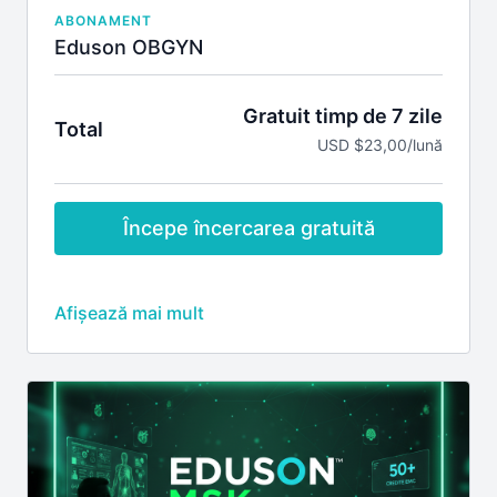
ABONAMENT
Eduson OBGYN
Gratuit timp de 7 zile
Total
USD $23,00/lună
Începe încercarea gratuită
Include
Credite EMC pentru webinarile pe specialitatea
obstetrica si ginecologie în timpul premierei
Discuții live cu lectorii în timpul premierei
webinariilor
Acces la înregistrările tuturor webinarilor pe
specialitatea obstetrica si ginecologie
Vizualizarea înregistrărilor webinarilor pe
obstetrica si ginecologie