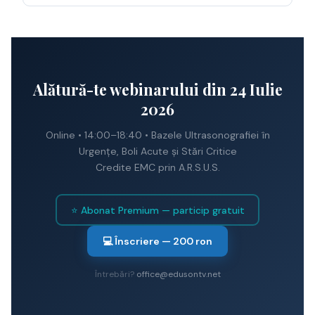
Alătură-te webinarului din 24 Iulie
2026
Online • 14:00–18:40 • Bazele Ultrasonografiei în
Urgențe, Boli Acute și Stări Critice
Credite EMC prin A.R.S.U.S.
⭐ Abonat Premium — particip gratuit
💻 Înscriere — 200 ron
Întrebări?
office@edusontv.net