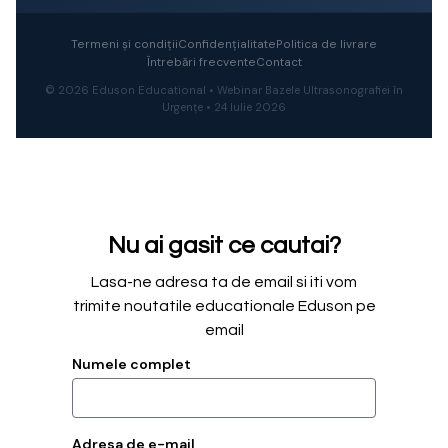
Termeni și condiții
Confidențialitate
Politica de livrare
Întrebări frecvente
Contact
© 2026 Eduson Educational • Webinar Bazele Ultrasonografiei în
Urgențe • 24 Iulie 2026
Nu ai gasit ce cautai?
Lasa-ne adresa ta de email si iti vom
trimite noutatile educationale Eduson pe
email
Numele complet
Adresa de e-mail