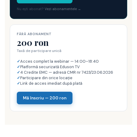
Nu ești abonat?
Vezi abonamentele →
FĂRĂ ABONAMENT
200 ron
Taxă de participare unică
✓
Acces complet la webinar — 14:00–18:40
✓
Platformă securizată Eduson TV
✓
4 Credite EMC — adresă CMR nr 7423/23.06.2026
✓
Participare din orice locație
✓
Link de acces imediat după plată
Mă înscriu — 200 ron