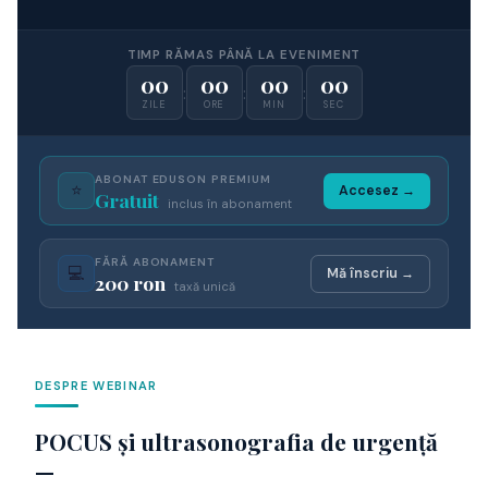
TIMP RĂMAS PÂNĂ LA EVENIMENT
00
00
00
00
:
:
:
ZILE
ORE
MIN
SEC
ABONAT EDUSON PREMIUM
⭐
Accesez →
Gratuit
inclus în abonament
FĂRĂ ABONAMENT
💻
Mă înscriu →
200 ron
taxă unică
DESPRE WEBINAR
POCUS și ultrasonografia de urgență
—