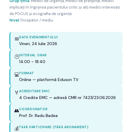
Grup țintă:
Medici de urgență, medici de prespital, medici
implicați în îngrijirea pacientului critic și alți medici interesați
de POCUS și ecografia de urgență.
Nivel:
Începător / mediu.
DATA EVENIMENTULUI
📅
Vineri, 24 Iulie 2026
INTERVAL ORAR
🕑
14:00 – 18:40
FORMAT
💻
Online — platformă Eduson TV
ACREDITARE EMC
🏅
4 Credite EMC — adresă CMR nr 7423/23.06.2026
COORDONATOR
👥
Prof. Dr. Radu Badea
TAXĂ PARTICIPARE (FĂRĂ ABONAMENT)
💰