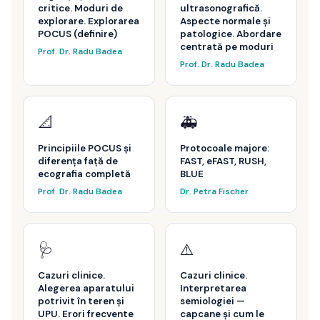
critice. Moduri de
ultrasonografică.
explorare. Explorarea
Aspecte normale și
POCUS (definire)
patologice. Abordare
centrată pe moduri
Prof. Dr. Radu Badea
Prof. Dr. Radu Badea
📐
🚑
Principiile POCUS și
Protocoale majore:
diferența față de
FAST, eFAST, RUSH,
ecografia completă
BLUE
Prof. Dr. Radu Badea
Dr. Petra Fischer
🩺
⚠️
Cazuri clinice.
Cazuri clinice.
Alegerea aparatului
Interpretarea
potrivit în teren și
semiologiei —
UPU. Erori frecvente
capcane și cum le