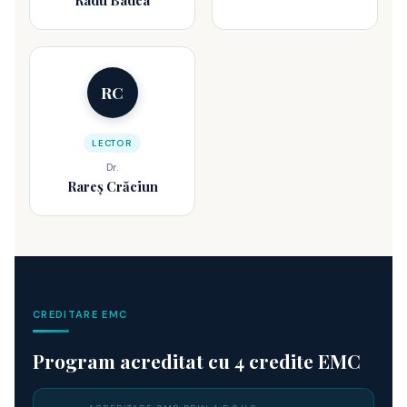
Radu Badea
RC
LECTOR
Dr.
Rareș Crăciun
CREDITARE EMC
Program acreditat cu 4 credite EMC