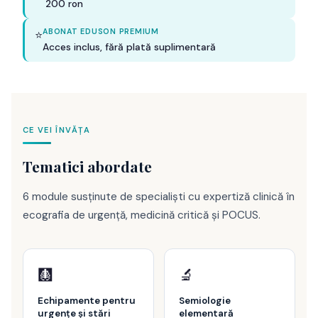
200 ron
ABONAT EDUSON PREMIUM
⭐
Acces inclus, fără plată suplimentară
CE VEI ÎNVĂȚA
Tematici abordate
6 module susținute de specialiști cu expertiză clinică în
ecografia de urgență, medicină critică și POCUS.
🩻
🔬
Echipamente pentru
Semiologie
urgențe și stări
elementară