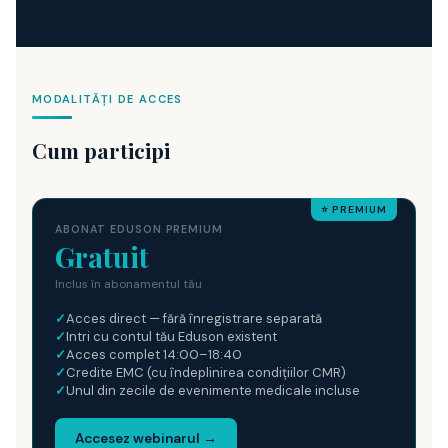
MODALITĂȚI DE ACCES
Cum participi
⭐ PREMIUM
ABONAT EDUSON PREMIUM
Gratuit
Inclus în abonamentul tău
✓
Acces direct — fără înregistrare separată
✓
Intri cu contul tău Eduson existent
✓
Acces complet 14:00–18:40
✓
Credite EMC (cu îndeplinirea condițiilor CMR)
✓
Unul din zecile de evenimente medicale incluse
Accesez webinarul →