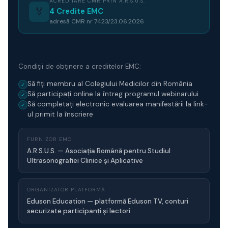
ACREDITARE CMR PRIN A.R.S.U.S.
🏅
4 Credite EMC
adresă CMR nr 7423/23.06.2026
Condiții de obținere a creditelor EMC:
Să fiți membru al Colegiului Medicilor din România
✓
Să participați online la întreg programul webinarului
✓
Să completați electronic evaluarea manifestării la link-
✓
ul primit la înscriere
FURNIZOR EMC
A.R.S.U.S. — Asociația Română pentru Studiul
Ultrasonografiei Clinice și Aplicative
ORGANIZATOR PLATFORMĂ
Eduson Education — platformă Eduson TV, conturi
securizate participanți și lectori