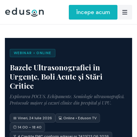
Începe acum
WEBINAR • ONLINE
Bazele Ultrasonografiei în
Urgențe, Boli Acute și Stări
Critice
Explorarea POCUS. Echipamente. Semiologie ultrasonografică.
Protocoale majore și cazuri clinice din prespital și UPU.
📅 Vineri, 24 Iulie 2026
💻 Online • Eduson TV
🕑 14:00 – 18:40
🏅 4 Credite EMC conform adresei nr 7423/23.06.2026