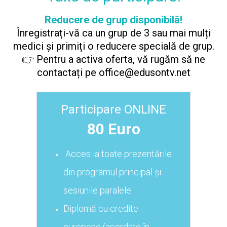
Reducere de grup disponibilă!
Înregistrați-vă ca un grup de 3 sau mai mulți
medici și primiți o reducere specială de grup.
👉 Pentru a activa oferta, vă rugăm să ne
contactați pe office@edusontv.net
Participare ONLINE
80 Euro
Acces la toate prezentările
din programul principal și
sesiunile paralele
Diplomă cu credite
europene (acordate în