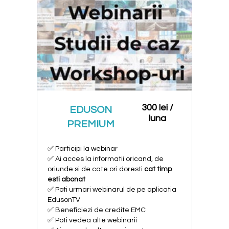
300 lei /
EDUSON
luna
PREMIUM
✅ Participi la webinar
✅ Ai acces la informatii oricand, de
oriunde si de cate ori doresti
cat timp
esti abonat
✅ Poti urmari webinarul de pe aplicatia
EdusonTV
✅ Beneficiezi de credite EMC
✅ Poti vedea alte webinarii