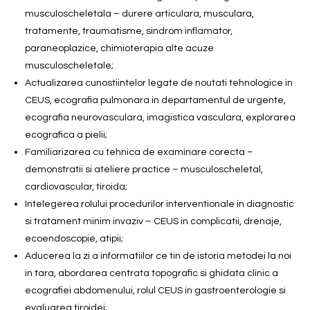
musculoscheletala – durere articulara, musculara,
tratamente, traumatisme, sindrom inflamator,
paraneoplazice, chimioterapia alte acuze
musculoscheletale;
Actualizarea cunostiintelor legate de noutati tehnologice in
CEUS, ecografia pulmonara in departamentul de urgente,
ecografia neurovasculara, imagistica vasculara, explorarea
ecografica a pielii;
Familiarizarea cu tehnica de examinare corecta –
demonstratii si ateliere practice – musculoscheletal,
cardiovascular, tiroida;
Intelegerea rolului procedurilor interventionale in diagnostic
si tratament minim invaziv – CEUS in complicatii, drenaje,
ecoendoscopie, atipii;
Aducerea la zi a informatiilor ce tin de istoria metodei la noi
in tara, abordarea centrata topografic si ghidata clinic a
ecografiei abdomenului, rolul CEUS in gastroenterologie si
evaluarea tiroidei;