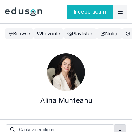
Începe acum
Browse
Favorite
Playlisturi
Notițe
Alina Munteanu