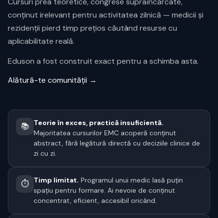
Cursuri prea teoretice, congrese supraîncărcate,
conținut irelevant pentru activitatea zilnică — medicii și
rezidenții pierd timp prețios căutând resurse cu
aplicabilitate reală.
Eduson a fost construit exact pentru a schimba asta.
Alătură-te comunității →
Teorie în exces, practică insuficientă.
📚
Majoritatea cursurilor EMC acoperă conținut
abstract, fără legătură directă cu deciziile clinice de
zi cu zi.
Timp limitat.
Programul unui medic lasă puțin
⏱️
spațiu pentru formare. Ai nevoie de conținut
concentrat, eficient, accesibil oricând.