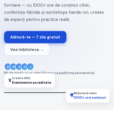
formare — cu 1000+ ore de conținut clinic,
conferințe hibride și workshops hands-on, create
de experți pentru practica reală.
Alătură-te — 7 zile gratuit
Vezi biblioteca →
D
M
A
C
I
Mii de medici și-au ales Eduson ca platformă permanentă
Fără plată în avans de credit
Credite EMC
🏅
Evenimente acreditate
Bibliotecă video
🎥
1000+ ore conținut