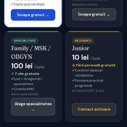
✓
Toate specialitățile
×
Ateliere onsite
Începe gratuit →
Începe gratuit →
SPECIALITATE
REZIDENȚI
Family / MSK /
Junior
OBGYN
10 lei
/ lună
100 lei
⚠ Fără perioadă gratuită
/ lună
✓
Conținut dedicat
✓ 7 zile gratuite
rezidenților
✓
Live + înregistrări
✓
Formare practică
specialitate
progresivă
✓
Credite EMC
×
Credite EMC & live
×
Alte specialități
Alege specialitatea
→
Contact activare