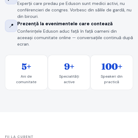
Experții care predau pe Eduson sunt medici activi, nu
conférencieri de congres. Vorbesc din sălile de gardă, nu
din birouri.
Prezență la evenimentele care contează
📍
Conferințele Eduson aduc față în față oameni din
aceeași comunitate online — conversațiile continuă după
ecran.
5+
9+
100+
Ani de
Specialități
Speakeri din
comunitate
active
practică
FII LA CURENT