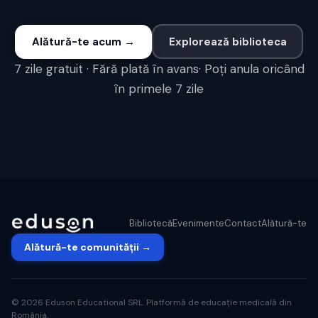
Alătură-te acum →
Explorează biblioteca
7 zile gratuit · Fără plată în avans· Poți anula oricând
în primele 7 zile
Bibliotecă
Evenimente
Contact
Alătură-te
Alătură-te comunității →
© 2026 Eduson Educational SRL. Platformă de educație medicală din
România.