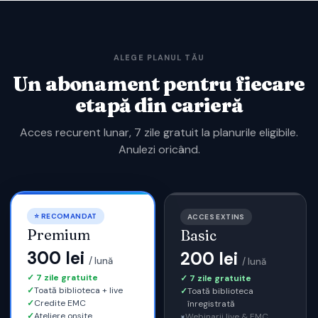
ALEGE PLANUL TĂU
Un abonament pentru fiecare
etapă din carieră
Acces recurent lunar, 7 zile gratuit la planurile eligibile.
Anulezi oricând.
⭐ RECOMANDAT
ACCES EXTINS
Premium
Basic
300 lei
200 lei
/ lună
/ lună
✓ 7 zile gratuite
✓ 7 zile gratuite
✓
Toată biblioteca + live
✓
Toată biblioteca
✓
Credite EMC
înregistrată
✓
Ateliere onsite
×
Webinarii live & EMC