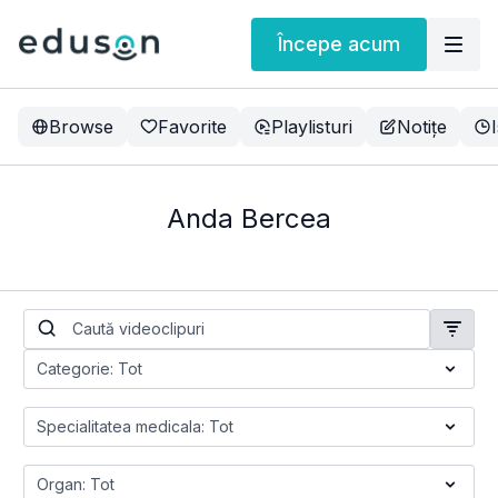
Începe acum
Browse
Favorite
Playlisturi
Notițe
Anda Bercea