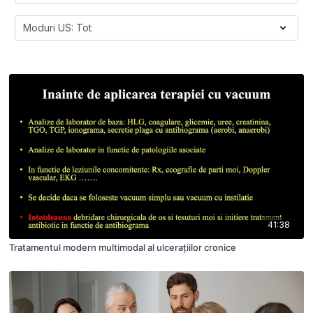
41:38
Tratamentul modern multimodal al ulcerațiilor cronice