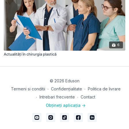
6
Actualități în chirurgia plastică
© 2026 Eduson
Termeni si conditii
∙
Confidențialitate
∙
Politica de livrare
∙
Intrebari frecvente
∙
Contact
Obțineți aplicația ->