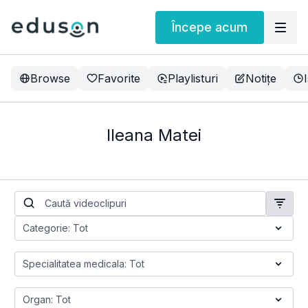
Începe acum
Browse
Favorite
Playlisturi
Notițe
Ileana Matei