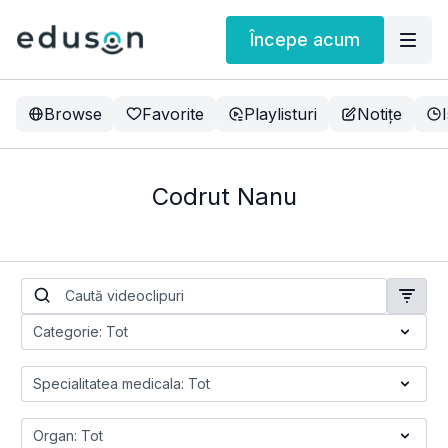
Începe acum
Browse
Favorite
Playlisturi
Notițe
Codrut Nanu