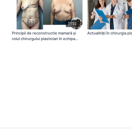
51:52
Principii de reconstructie mamară și
Actualități în chirurgia pl
rolul chirurgului plastician în echipa
multidisciplinară de diagnostic și
tratament al cancerului mamar