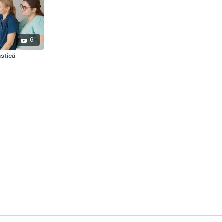
6
astică