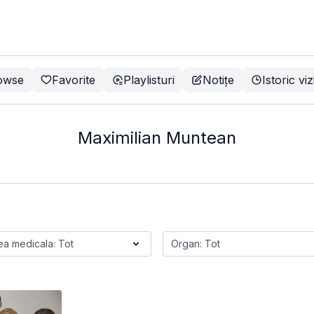
owse
Favorite
Playlisturi
Notițe
Istoric viz
Maximilian Muntean