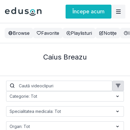
Începe acum
Browse
Favorite
Playlisturi
Notițe
Caius Breazu