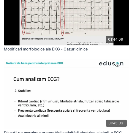
01:44:09
Modificări morfologice ale EKG - Cazuri clinice
01:45:33
Discuții pe marginea prezentării activității electrice a inimii, a ECG