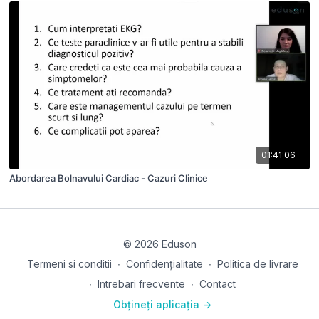
01:41:06
Abordarea Bolnavului Cardiac - Cazuri Clinice
© 2026 Eduson
Termeni si conditii
∙
Confidențialitate
∙
Politica de livrare
∙
Intrebari frecvente
∙
Contact
Obțineți aplicația ->