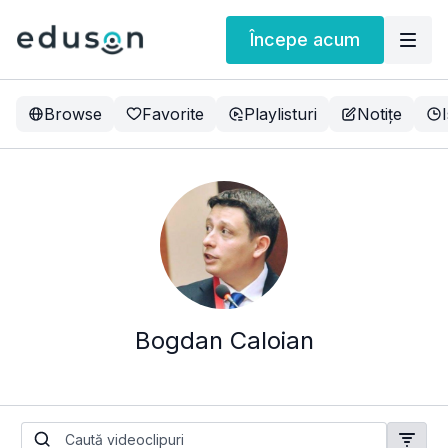
Începe acum
Browse
Favorite
Playlisturi
Notițe
Bogdan Caloian