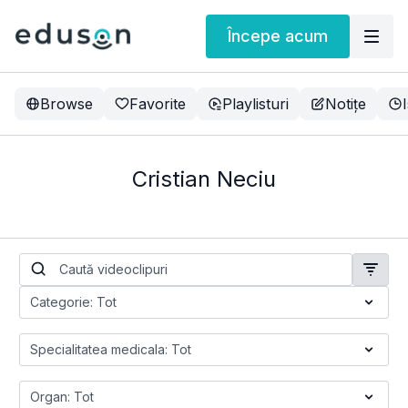
Începe acum
Browse
Favorite
Playlisturi
Notițe
Cristian Neciu