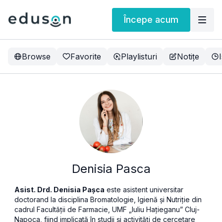
Începe acum
Browse
Favorite
Playlisturi
Notițe
Denisia Pasca
Asist. Drd. Denisia Pașca
este asistent universitar
doctorand la disciplina Bromatologie, Igienă și Nutriție din
cadrul Facultății de Farmacie, UMF „Iuliu Hațieganu” Cluj-
Napoca, fiind implicată în studii și activități de cercetare