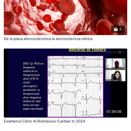
2
De la placa aterosclerotica la ateroscleroza clinica
01:38:08
Examenul Clinic Al Bolnavului Cardiac in 2024