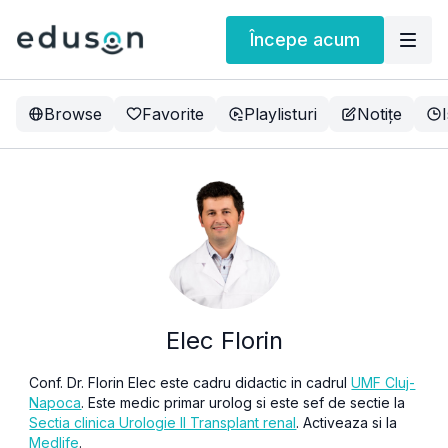
Începe acum
Browse
Favorite
Playlisturi
Notițe
Elec Florin
Conf. Dr. Florin Elec este cadru didactic in cadrul
UMF Cluj-
Napoca
. Este medic primar urolog si este sef de sectie la
Sectia clinica Urologie II Transplant renal
. Activeaza si la
Medlife
.