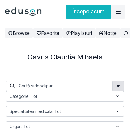
Începe acum
Browse
Favorite
Playlisturi
Notițe
Gavris Claudia Mihaela