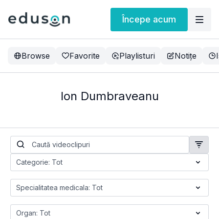
Începe acum
Browse
Favorite
Playlisturi
Notițe
Ion Dumbraveanu