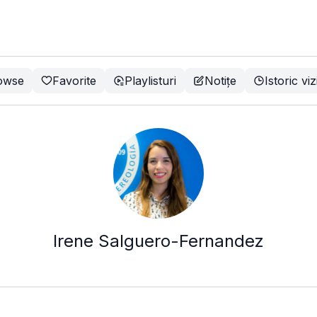
owse
Favorite
Playlisturi
Notițe
Istoric viz
Irene Salguero-Fernandez