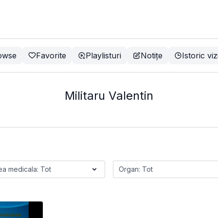
owse
Favorite
Playlisturi
Notițe
Istoric viz
Militaru Valentin