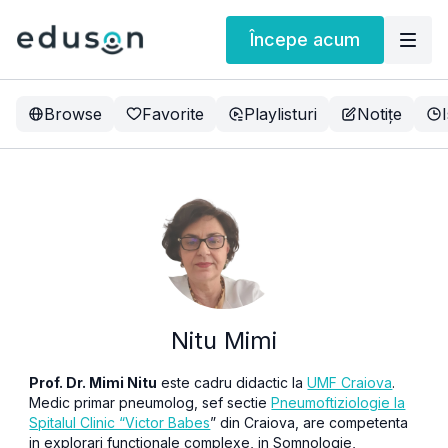
Începe acum
Browse
Favorite
Playlisturi
Notițe
Nitu Mimi
Prof. Dr. Mimi Nitu
este cadru didactic la
UMF Craiova
.
Medic primar pneumolog, sef sectie
Pneumoftiziologie la
Spitalul Clinic “Victor Babes
” din Craiova, are competenta
in explorari functionale complexe, in Somnologie,