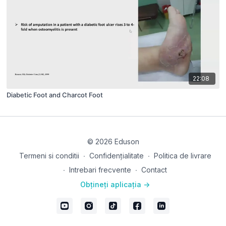
22:08
Diabetic Foot and Charcot Foot
© 2026 Eduson
Termeni si conditii
∙
Confidențialitate
∙
Politica de livrare
∙
Intrebari frecvente
∙
Contact
Obțineți aplicația ->