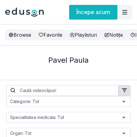
Începe acum
Browse
Favorite
Playlisturi
Notițe
Pavel Paula