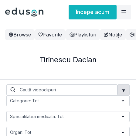
Începe acum
Browse
Favorite
Playlisturi
Notițe
Tirinescu Dacian