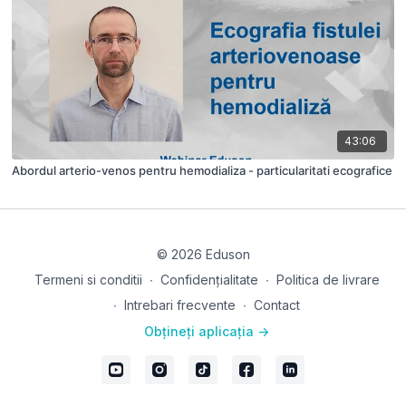
43:06
Abordul arterio-venos pentru hemodializa - particularitati ecografice
© 2026 Eduson
Termeni si conditii
∙
Confidențialitate
∙
Politica de livrare
∙
Intrebari frecvente
∙
Contact
Obțineți aplicația ->