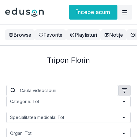
Începe acum
Browse
Favorite
Playlisturi
Notițe
Tripon Florin