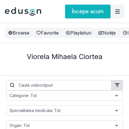
Începe acum
Browse
Favorite
Playlisturi
Notițe
Viorela Mihaela Ciortea