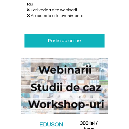
tau
❌ Poti vedea alte webinarii
❌ Ai acces la alte evenimente
Participa online
300 lei /
EDUSON