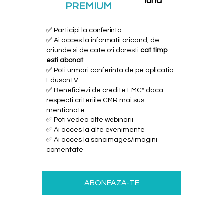
luna
PREMIUM
✅ Participi la conferinta
✅ Ai acces la informatii oricand, de
oriunde si de cate ori doresti
cat timp
esti abonat
✅ Poti urmari conferinta de pe aplicatia
EdusonTV
✅ Beneficiezi de credite EMC* daca
respecti criteriile CMR mai sus
mentionate
✅ Poti vedea alte webinarii
✅ Ai acces la alte evenimente
✅ Ai acces la sonoimages/imagini
comentate
ABONEAZA-TE