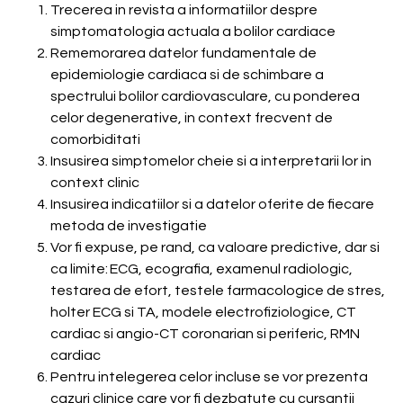
Trecerea in revista a informatiilor despre
simptomatologia actuala a bolilor cardiace
Rememorarea datelor fundamentale de
epidemiologie cardiaca si de schimbare a
spectrului bolilor cardiovasculare, cu ponderea
celor degenerative, in context frecvent de
comorbiditati
Insusirea simptomelor cheie si a interpretarii lor in
context clinic
Insusirea indicatiilor si a datelor oferite de fiecare
metoda de investigatie
Vor fi expuse, pe rand, ca valoare predictive, dar si
ca limite:
ECG, ecografia, examenul radiologic,
testarea de efort, testele farmacologice de stres,
holter ECG si TA, modele electrofiziologice, CT
cardiac si angio-CT coronarian si periferic, RMN
cardiac
Pentru intelegerea celor incluse se vor prezenta
cazuri clinice care vor fi dezbatute cu cursantii