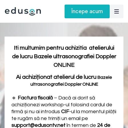
Începe acum
Iti multumim pentru achizitia atelierului
de lucru Bazele ultrasonografiei Doppler
ONLINE
Ai achiziționat atelierul de lucru
Bazele
ultrasonografiei Doppler ONLINE
🔹
Factura fiscală
– Dacă ai dorit să
achiziționezi workshop-ul folosind cardul de
firmă și nu ai introdus
CIF
-ul la momentul plății
te rugăm să ne trimiți un email pe
support@edusontv.net
în termen de
24 de