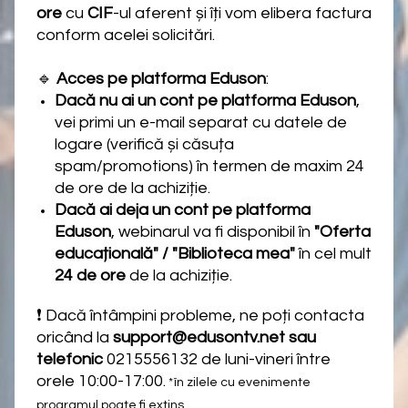
ore
cu
CIF
-ul aferent și îți vom elibera factura
conform acelei solicitări.
🔹
Acces pe platforma Eduson
:
Dacă nu ai un cont pe platforma Eduson
,
vei primi un e-mail separat cu datele de
logare (verifică și căsuța
spam/promotions) în termen de maxim 24
de ore de la achiziție.
Dacă ai deja un cont pe platforma
Eduson
, webinarul va fi disponibil în
"Oferta
educațională" / "Biblioteca mea"
în cel mult
24 de ore
de la achiziție.
❗ Dacă întâmpini probleme, ne poți contacta
oricând la
support@edusontv.net sau
telefonic
0215556132 de luni-vineri între
orele 10:00-17:00.
*în zilele cu evenimente
programul poate fi extins