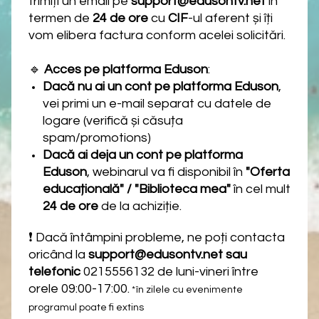
trimiți un email pe
support@edusontv.net
în
termen de
24 de ore
cu
CIF
-ul aferent și îți
vom elibera factura conform acelei solicitări.
🔹
Acces pe platforma Eduson
:
Dacă nu ai un cont pe platforma Eduson
,
vei primi un e-mail separat cu datele de
logare (verifică și căsuța
spam/promotions)
Dacă ai deja un cont pe platforma
Eduson
, webinarul va fi disponibil în
"Oferta
educațională" / "Biblioteca mea"
în cel mult
24 de ore
de la achiziție.
❗ Dacă întâmpini probleme, ne poți contacta
oricând la
support@edusontv.net sau
telefonic
0215556132 de luni-vineri între
orele 09:00-17:00.
*în zilele cu evenimente
programul poate fi extins