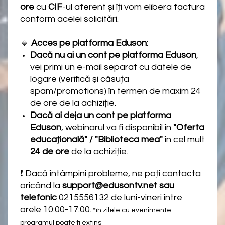
ore
cu
CIF
-ul aferent și îți vom elibera factura
conform acelei solicitări.
🔹
Acces pe platforma Eduson
:
Dacă nu ai un cont pe platforma Eduson
,
vei primi un e-mail separat cu datele de
logare (verifică și căsuța
spam/promotions) în termen de maxim 24
de ore de la achiziție.
Dacă ai deja un cont pe platforma
Eduson
, webinarul va fi disponibil în
"Oferta
educațională" / "Biblioteca mea"
în cel mult
24 de ore
de la achiziție.
❗ Dacă întâmpini probleme, ne poți contacta
oricând la
support@edusontv.net sau
telefonic
0215556132 de luni-vineri între
orele 10:00-17:00.
*în zilele cu evenimente
programul poate fi extins