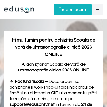
Începe acum
Iti multumim pentru achizitia Școala de
vară de ultrasonografie clinică 2026
ONLINE
Ai achiziționat Școala de vară de
ultrasonografie clinica 2026 ONLINE
🔹
Factura fiscală
– Dacă ai dorit să
achiziționezi workshop-ul folosind cardul de
firmă și nu ai introdus
CIF
-ul la momentul plății
te rugăm să ne trimiți un email pe
support@edusontv.net
în termen de
24 de