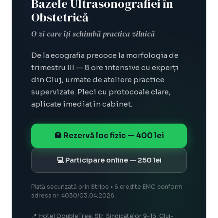
Bazele Ultrasonografiei în
Obstetrică
O zi care îți schimbă practica zilnică
De la ecografia precoce la morfologia de
trimestru III — 8 ore intensive cu experți
din Cluj, urmate de ateliere practice
supervizate. Pleci cu protocoale clare,
aplicate imediat în cabinet.
🏨 Rezervă loc fizic — 400 lei
💻 Participare online — 250 lei
Plată securizată prin Stripe • 6 credite EMC conform
adresa nr. 4030/03.04.2026.
📍 Hotel DoubleTree, Str. Sindicatelor 9-13, Cluj-