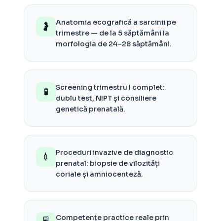
Anatomia ecografică a sarcinii pe
🤰
trimestre — de la 5 săptămâni la
morfologia de 24–28 săptămâni.
Screening trimestru I complet:
🧪
dublu test, NIPT și consiliere
genetică prenatală.
Proceduri invazive de diagnostic
💉
prenatal: biopsie de vilozități
coriale și amniocenteză.
Competențe practice reale prin