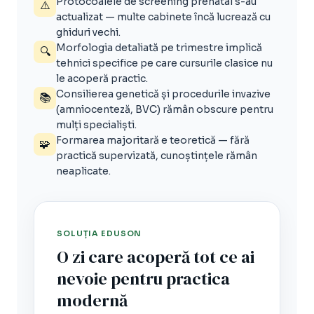
Protocoalele de screening prenatal s-au
⚠️
actualizat — multe cabinete încă lucrează cu
ghiduri vechi.
Morfologia detaliată pe trimestre implică
🔍
tehnici specifice pe care cursurile clasice nu
le acoperă practic.
Consilierea genetică și procedurile invazive
📚
(amniocenteză, BVC) rămân obscure pentru
mulți specialiști.
Formarea majoritară e teoretică — fără
🧩
practică supervizată, cunoștințele rămân
neaplicate.
SOLUȚIA EDUSON
O zi care acoperă tot ce ai
nevoie pentru practica
modernă