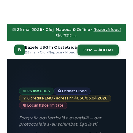
📅 23 mai 2026 • Cluj-Napoca & Online •
Rezervă locul
tău fizic →
Bazele USG în Obstetrică
B
Fizic — 400 lei
23 mai • Cluj-Napoca • Hibrid
📅 23 mai 2026
🏨 Format Hibrid
🏅 6 credite EMC • adresa nr. 4030/03.04.2026
🔴 Locuri fizice limitate
Ecografia obstetricală e esențială — dar
protocoalele s-au schimbat. Ești la zi?