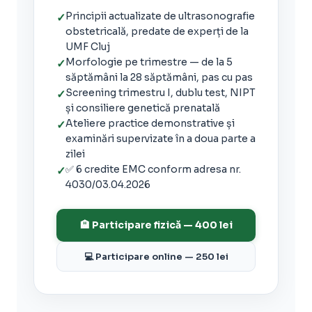
Principii actualizate de ultrasonografie
✓
obstetricală, predate de experți de la
UMF Cluj
Morfologie pe trimestre — de la 5
✓
săptămâni la 28 săptămâni, pas cu pas
Screening trimestru I, dublu test, NIPT
✓
și consiliere genetică prenatală
Ateliere practice demonstrative și
✓
examinări supervizate în a doua parte a
zilei
✅ 6 credite EMC conform adresa nr.
✓
4030/03.04.2026
🏨 Participare fizică — 400 lei
💻 Participare online — 250 lei