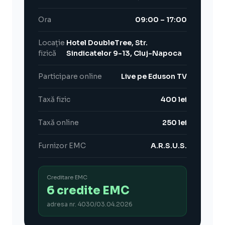
Ora
09:00 – 17:00
Locație
Hotel DoubleTree, Str.
fizică
Sindicatelor 9-13, Cluj-Napoca
Participare online
Live pe Eduson TV
Taxă fizic
400 lei
Taxă online
250 lei
Furnizor EMC
A.R.S.U.S.
Creditare EMC
6 credite EMC
adresa nr. 4030/03.04.2026