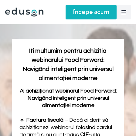
Începe acum
Iti multumim pentru achizitia
webinarului Food Forward:
Navigând inteligent prin universul
alimentației moderne
Ai achiziționat webinarul Food Forward:
Navigând inteligent prin universul
alimentației moderne
🔹
Factura fiscală
– Dacă ai dorit să
achiziționezi webinarul folosind cardul
de firmă și nu ai introdus
CIF
-ul la