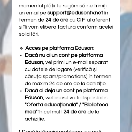
momentul plății te rugăm să ne trimiți
un email pe
support@edusontv.net
în
termen de
24 de ore
cu
CIF
-ul aferent
și îți vom elibera factura conform acelei
solicitări.
🔹
Acces pe platforma Eduson
:
Dacă nu ai un cont pe platforma
Eduson
, vei primi un e-mail separat
cu datele de logare (verifică și
căsuța spam/promotions) în termen
de maxim 24 de ore de la achiziție.
Dacă ai deja un cont pe platforma
Eduson
, webinarul va fi disponibil în
"Oferta educațională" / "Biblioteca
mea"
în cel mult
24 de ore
de la
achiziție.
❗ Dacă întâmpini probleme, ne poți