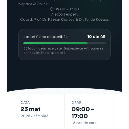
Napoca & Online
⏱ 09:00 – 17:00
7 lectori experți
Coord: Prof. Dr. Răzvan Ciortea & Dr. Tunde Kovacs
Locuri fizice disponibile
10 din 45
35 locuri deja rezervate. Grăbește-te — înscrierea
online rămâne disponibilă.
DATA
ORAR
23 mai
09:00 –
17:00
2026 • sâmbătă
~8 ore de curs