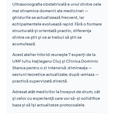
Ultrasonografia obstetricală e unul dintre cele
mai dinamice domenii ale medicinei —
ghidurile se actualizează frecvent, iar
echipamentele evoluează rapid. Fără o formare
structurată și orientată practic, diferența
dintre ce știi și ce ar trebui să știi se
acumulează.
Acest atelier hibrid reunește 7 experți de la
UMF Iuliu Hațieganu Cluj și Clinica Dominic
Stanca pentru o zi intensivă: dimineața —
sesiuni teoretice actualizate; după-amiaza —
practică supervizată directă.
Adresat atât medicilor la început de drum, cât
și celor cu experiență care vor să-și solidifice
baza și să își actualizeze protocoalele.