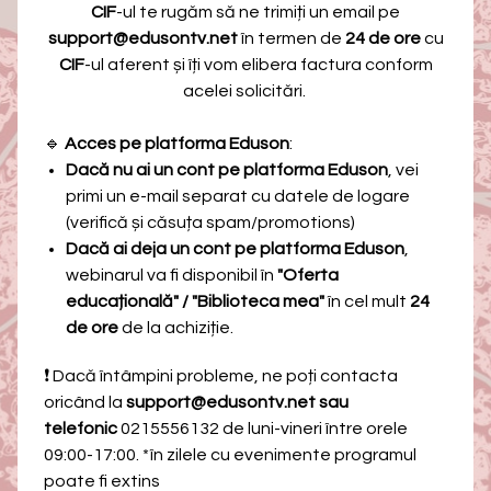
CIF
-ul te rugăm să ne trimiți un email pe
support@edusontv.net
în termen de
24 de ore
cu
CIF
-ul aferent și îți vom elibera factura conform
acelei solicitări.
🔹
Acces pe platforma Eduson
:
Dacă nu ai un cont pe platforma Eduson
, vei
primi un e-mail separat cu datele de logare
(verifică și căsuța spam/promotions)
Dacă ai deja un cont pe platforma Eduson
,
webinarul va fi disponibil în
"Oferta
educațională" / "Biblioteca mea"
în cel mult
24
de ore
de la achiziție.
❗ Dacă întâmpini probleme, ne poți contacta
oricând la
support@edusontv.net sau
telefonic
0215556132 de luni-vineri între orele
09:00-17:00.
*în zilele cu evenimente programul
poate fi extins