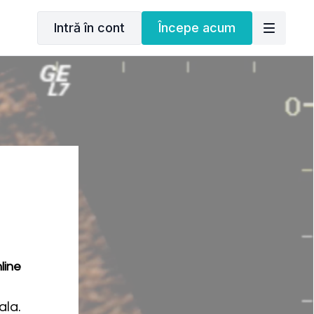
Intră în cont
Începe acum
line
ala.