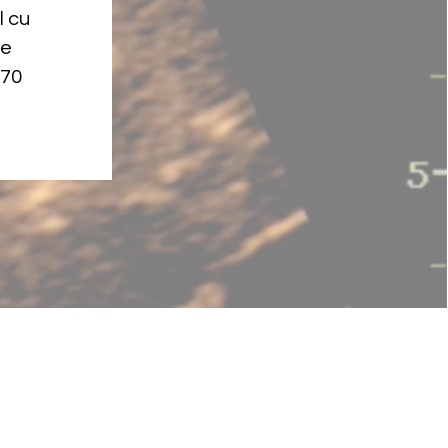
l cu
ne
70