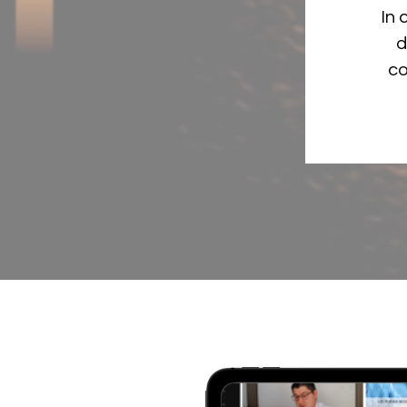
In 
d
co