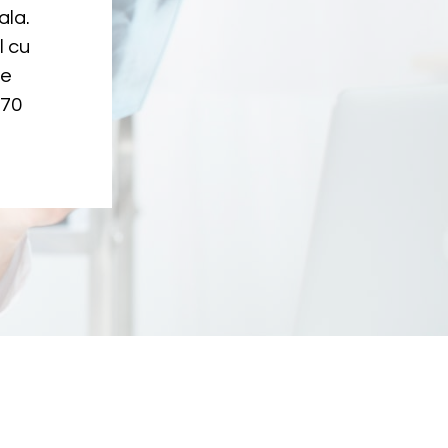
ala.
l cu
ne
70