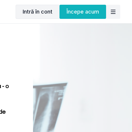
Intră în cont
Începe acum
 - o
de