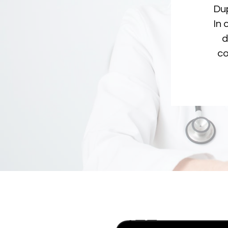
Dup
In 
d
co