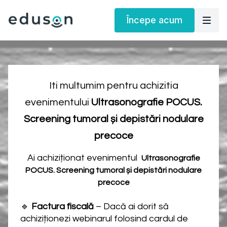
Începe acum
Iti multumim pentru achizitia
evenimentului
Ultrasonografie POCUS.
Screening tumoral și depistări nodulare
precoce
Ai achiziționat evenimentul
Ultrasonografie
POCUS. Screening tumoral și depistări nodulare
precoce
🔹
Factura fiscală
– Dacă ai dorit să
achiziționezi webinarul folosind cardul de