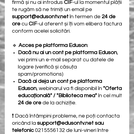
firmă și nu ai introdus
CIF
-ul la momentul plății
te rugăm să ne trimiți un email pe
support@edusontv.net
în termen de
24 de
ore
cu
CIF
-ul aferent și îți vom elibera factura
conform acelei solicitări.
🔹
Acces pe platforma Eduson
:
Dacă nu ai un cont pe platforma Eduson
,
vei primi un e-mail separat cu datele de
logare (verifică și căsuța
spam/promotions)
Dacă ai deja un cont pe platforma
Eduson
, webinarul va fi disponibil în
"Oferta
educațională" / "Biblioteca mea"
în cel mult
24 de ore
de la achiziție.
❗ Dacă întâmpini probleme, ne poți contacta
oricând la
support@edusontv.net sau
telefonic
0215556132 de luni-vineri între