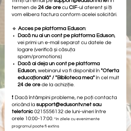
trimiți un email pe
support@edusontv.net
în
termen de
24 de ore
cu
CIF
-ul aferent și îți
vom elibera factura conform acelei solicitări.
🔹
Acces pe platforma Eduson
:
Dacă nu ai un cont pe platforma Eduson
,
vei primi un e-mail separat cu datele de
logare (verifică și căsuța
spam/promotions)
Dacă ai deja un cont pe platforma
Eduson
, webinarul va fi disponibil în
"Oferta
educațională" / "Biblioteca mea"
în cel mult
24 de ore
de la achiziție.
❗ Dacă întâmpini probleme, ne poți contacta
oricând la
support@edusontv.net sau
telefonic
0215556132 de luni-vineri între
orele 10:00-17:00.
*în zilele cu evenimente
programul poate fi extins