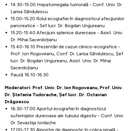
14.30-15.00 Hepatomegalia tumorală - Conf. Univ. Dr.
Larisa Săndulescu
15.00-15.20 Rolul ecografiei în diagnosticul afecţiunilor
pancreatice - Sef lucr. Dr. Bogdan Ungureanu
15.20-15.40 Afecţiuni splenice dureroase - Asist. Univ.
Dr. Mihai Sacerdoțianu
15.40-16.10 Prezentări de cazuri clinico-ecografice -
Prof. Ion Rogoveanu, Conf. Dr. Larisa Săndulescu, Șef
lucr. Dr. Bogdan Ungureanu, Asist. Univ. Dr. Mihai
Sacerdoțianu
Pauză 16.10-16.30
Moderatori: Prof. Univ. Dr. Ion Rogoveanu, Prof. Univ.
Dr. Ştefania Tudorache, Șef lucr. Dr. Octavian
Drăgoescu
16.30-17.00 Aportul ecografiei în diagnosticul
suferinţelor dureroase ale tubului digestiv - Conf. Univ.
Dr. Sevastiţa Iordache
17.00-17.30 Algoritm de diagnostic în colica renală -