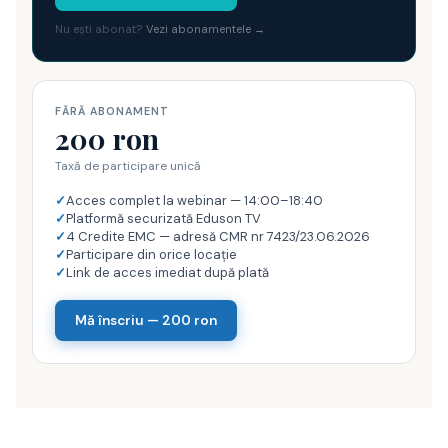
Nu ești abonat?
Vezi abonamentele →
FĂRĂ ABONAMENT
200 ron
Taxă de participare unică
✓
Acces complet la webinar — 14:00–18:40
✓
Platformă securizată Eduson TV
✓
4 Credite EMC — adresă CMR nr 7423/23.06.2026
✓
Participare din orice locație
✓
Link de acces imediat după plată
Mă înscriu — 200 ron