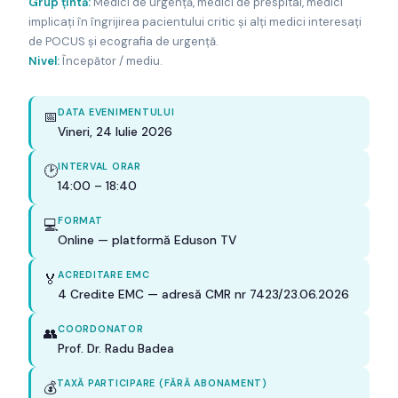
Grup țintă:
Medici de urgență, medici de prespital, medici
implicați în îngrijirea pacientului critic și alți medici interesați
de POCUS și ecografia de urgență.
Nivel:
Începător / mediu.
DATA EVENIMENTULUI
📅
Vineri, 24 Iulie 2026
INTERVAL ORAR
🕑
14:00 – 18:40
FORMAT
💻
Online — platformă Eduson TV
ACREDITARE EMC
🏅
4 Credite EMC — adresă CMR nr 7423/23.06.2026
COORDONATOR
👥
Prof. Dr. Radu Badea
TAXĂ PARTICIPARE (FĂRĂ ABONAMENT)
💰