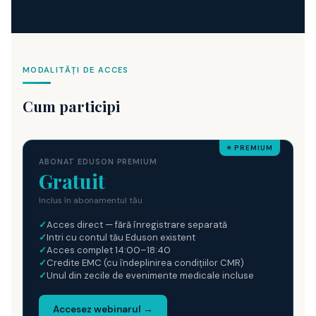
MODALITĂȚI DE ACCES
Cum participi
⭐ PREMIUM
ABONAT EDUSON PREMIUM
Gratuit
Inclus în abonamentul tău
✓
Acces direct — fără înregistrare separată
✓
Intri cu contul tău Eduson existent
✓
Acces complet 14:00–18:40
✓
Credite EMC (cu îndeplinirea condițiilor CMR)
✓
Unul din zecile de evenimente medicale incluse
Accesez webinarul →