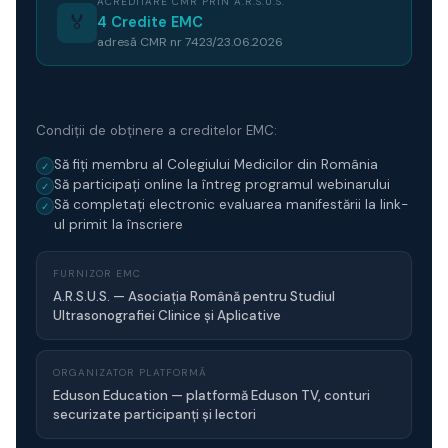
ACREDITARE CMR PRIN A.R.S.U.S.
🏅
4 Credite EMC
adresă CMR nr 7423/23.06.2026
Condiții de obținere a creditelor EMC:
Să fiți membru al Colegiului Medicilor din România
✓
Să participați online la întreg programul webinarului
✓
Să completați electronic evaluarea manifestării la link-
✓
ul primit la înscriere
FURNIZOR EMC
A.R.S.U.S. — Asociația Română pentru Studiul
Ultrasonografiei Clinice și Aplicative
ORGANIZATOR PLATFORMĂ
Eduson Education — platformă Eduson TV, conturi
securizate participanți și lectori