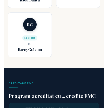
Radu Badea
RC
LECTOR
Dr.
Rareș Crăciun
CREDITARE EMC
Program acreditat cu 4 credite EMC