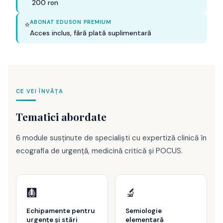
200 ron
ABONAT EDUSON PREMIUM
⭐
Acces inclus, fără plată suplimentară
CE VEI ÎNVĂȚA
Tematici abordate
6 module susținute de specialiști cu expertiză clinică în
ecografia de urgență, medicină critică și POCUS.
🩻
🔬
Echipamente pentru
Semiologie
urgențe și stări
elementară