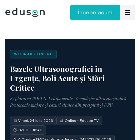
Începe acum
WEBINAR • ONLINE
Bazele Ultrasonografiei în
Urgențe, Boli Acute și Stări
Critice
Explorarea POCUS. Echipamente. Semiologie ultrasonografică.
Protocoale majore și cazuri clinice din prespital și UPU.
📅 Vineri, 24 Iulie 2026
💻 Online • Eduson TV
🕑 14:00 – 18:40
🏅 4 Credite EMC conform adresei nr 7423/23.06.2026