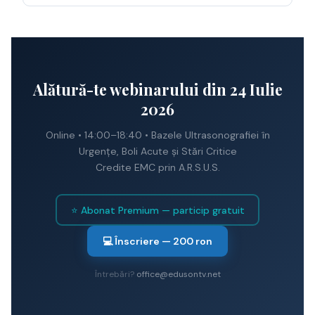
Alătură-te webinarului din 24 Iulie
2026
Online • 14:00–18:40 • Bazele Ultrasonografiei în
Urgențe, Boli Acute și Stări Critice
Credite EMC prin A.R.S.U.S.
⭐ Abonat Premium — particip gratuit
💻 Înscriere — 200 ron
Întrebări?
office@edusontv.net