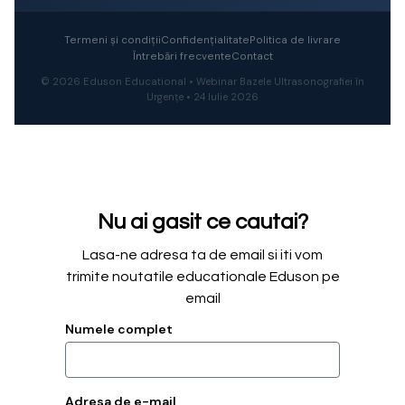
Termeni și condiții
Confidențialitate
Politica de livrare
Întrebări frecvente
Contact
© 2026 Eduson Educational • Webinar Bazele Ultrasonografiei în
Urgențe • 24 Iulie 2026
Nu ai gasit ce cautai?
Lasa-ne adresa ta de email si iti vom
trimite noutatile educationale Eduson pe
email
Numele complet
Adresa de e-mail