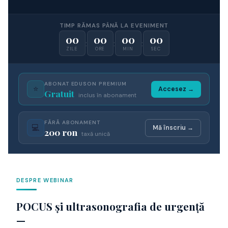
TIMP RĂMAS PÂNĂ LA EVENIMENT
00
00
00
00
:
:
:
ZILE
ORE
MIN
SEC
ABONAT EDUSON PREMIUM
⭐
Accesez →
Gratuit
inclus în abonament
FĂRĂ ABONAMENT
💻
Mă înscriu →
200 ron
taxă unică
DESPRE WEBINAR
POCUS și ultrasonografia de urgență
—