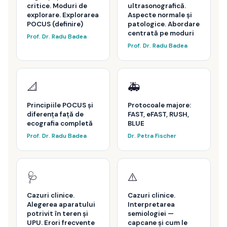
critice. Moduri de
ultrasonografică.
explorare. Explorarea
Aspecte normale și
POCUS (definire)
patologice. Abordare
centrată pe moduri
Prof. Dr. Radu Badea
Prof. Dr. Radu Badea
📐
🚑
Principiile POCUS și
Protocoale majore:
diferența față de
FAST, eFAST, RUSH,
ecografia completă
BLUE
Prof. Dr. Radu Badea
Dr. Petra Fischer
🩺
⚠️
Cazuri clinice.
Cazuri clinice.
Alegerea aparatului
Interpretarea
potrivit în teren și
semiologiei —
UPU. Erori frecvente
capcane și cum le