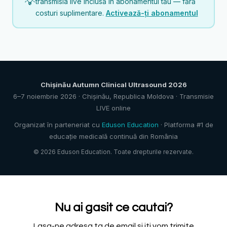
💡
transmisia live inclusă în abonamentul tău — fără
costuri suplimentare.
Activează-ți abonamentul
Chișinău Autumn Clinical Ultrasound 2026
6–7 noiembrie 2026 · Chișinău, Republica Moldova · Transmisie
LIVE online
Organizat în parteneriat cu
Eduson Education
·
Platforma #1 de
educație medicală continuă din România
© 2026 Eduson Education. Toate drepturile rezervate.
Nu ai gasit ce cautai?
Lasa-ne adresa ta de email si iti vom trimite