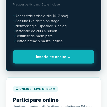
Preț per participant · 2 zile incluse
Acces fizic ambele zile (6–7 nov)
Sesiune live demo on stage
Networking cu speakeri și colegi
Materiale de curs și suport
Certificat de participare
Coffee break & pauze incluse
Înscrie-te onsite →
💻 ONLINE · LIVE STREAM
Participare online
Urmărește ambele zile în direct pe platforma Eduson,