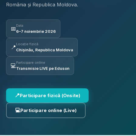
România și Republica Moldova.
Data
📅
6–7 noiembrie 2026
Locație fizică
📍
Chișinău, Republica Moldova
Participare online
💻
Transmisie LIVE pe Eduson
📍
Participare fizică (Onsite)
💻
Participare online (Live)