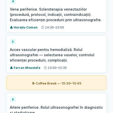
4
Vene periferice. Scleroterapia venectaziilor
(procedură, protocol, indicații, contraindicații).
Evaluarea eficienței procedurii prin ultrasonografie.
Horațiu Coman
14:30–15:00
5
Acces vascular pentru hemodializă. Rolul
ultrasonografiei — selectarea vaselor, controlul
eficienței procedurii, complicații.
Farran Moustafa
15:00–15:30
☕ Coffee Break — 15:30–15:45
6
Artere periferice. Rolul ultrasonografiei în diagnostic
și stadializare.