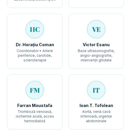
HC
VE
Dr. Horațiu Coman
Victor Esanu
Coordonator • Artere
Baze ultrasonografie,
periferice, carotide,
angio-angiografie,
scleroterapie
intervenții ghidate
FM
IT
Farran Moustafa
Ioan T. Tofolean
Tromboză venoasă,
Aortă, venă cavă
ischemie acută, acces
inferioară, urgențe
hemodializă
abdominale