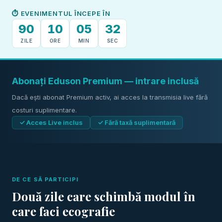
⏱ EVENIMENTUL ÎNCEPE ÎN
90
10
05
32
ZILE
ORE
MIN
SEC
Abonați Eduson Premium — intrare inclusă
Dacă ești abonat Premium activ, ai acces la transmisia live fără
costuri suplimentare.
✓ Acces Live inclus
✓ Fără taxă suplimentară
DE CE SĂ PARTICIPI
Două zile care schimbă modul în
care faci ecografie