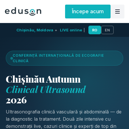
Începe acum
Chișinău, Moldova
+
LIVE online
|
RO
EN
CONFERINȚĂ INTERNAȚIONALĂ DE ECOGRAFIE
CLINICĂ
Chișinău Autumn
Clinical Ultrasound
2026
Ultrasonografia clinică vasculară și abdominală — de
la diagnostic la tratament. Două zile intensive cu
demonstrații live, cazuri clinice și experți de top din