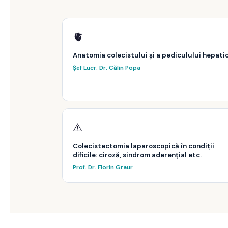
🫀
Anatomia colecistului și a pediculului hepati
Șef Lucr. Dr. Călin Popa
⚠️
Colecistectomia laparoscopică în condiții
dificile: ciroză, sindrom aderențial etc.
Prof. Dr. Florin Graur