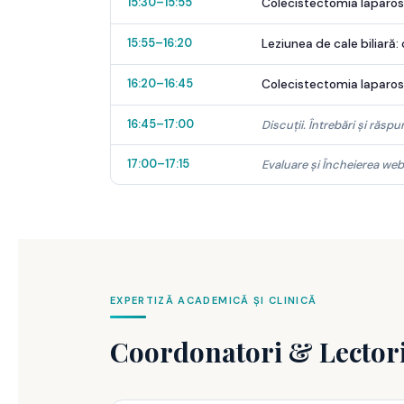
15:30–15:55
Colecistectomia laparosco
15:55–16:20
Leziunea de cale biliară:
16:20–16:45
Colecistectomia laparosc
16:45–17:00
Discuții. Întrebări și răspu
17:00–17:15
Evaluare și Încheierea web
EXPERTIZĂ ACADEMICĂ ȘI CLINICĂ
Coordonatori & Lector