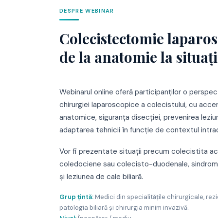
DESPRE WEBINAR
Colecistectomie laparo
de la anatomie la situaț
Webinarul online oferă participanților o perspe
chirurgiei laparoscopice a colecistului, cu acce
anatomice, siguranța disecției, prevenirea leziuni
adaptarea tehnicii în funcție de contextul intra
Vor fi prezentate situații precum colecistita ac
coledociene sau colecisto-duodenale, sindromul
și leziunea de cale biliară.
Grup țintă:
Medici din specialitățile chirurgicale, rezi
patologia biliară și chirurgia minim invazivă.