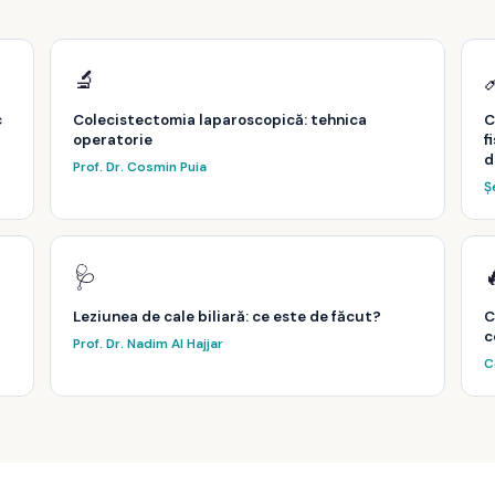
🔬
c
Colecistectomia laparoscopică: tehnica
C
operatorie
f
d
Prof. Dr. Cosmin Puia
Șe
🩺
Leziunea de cale biliară: ce este de făcut?
C
c
Prof. Dr. Nadim Al Hajjar
C