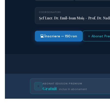
COORDONATORI
Șef Lucr. Dr. Emil-Ioan Moiș · Prof. Dr. Nad
💻 Înscriere — 150 ron
⭐ Abonat Pre
ABONAT EDUSON PREMIUM
⭐
Gratuit
inclus în abonament