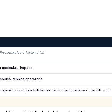
Prezentare lectori și tematică
a pediculului hepatic
copică: tehnica operatorie
opică în condiții de fistulă colecisto-coledociană sau colecisto-duo