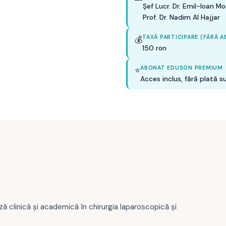
Șef Lucr. Dr. Emil-Ioan Mo
Prof. Dr. Nadim Al Hajjar
TAXĂ PARTICIPARE (FĂRĂ 
💰
150 ron
ABONAT EDUSON PREMIUM
⭐
Acces inclus, fără plată 
ză clinică și academică în chirurgia laparoscopică și