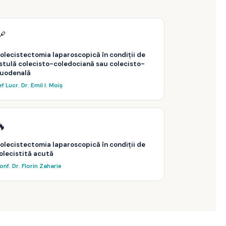
🔗
olecistectomia laparoscopică în condiții de
istulă colecisto-coledociană sau colecisto-
uodenală
f Lucr. Dr. Emil I. Moiș
🔥
olecistectomia laparoscopică în condiții de
olecistită acută
onf. Dr. Florin Zaharie