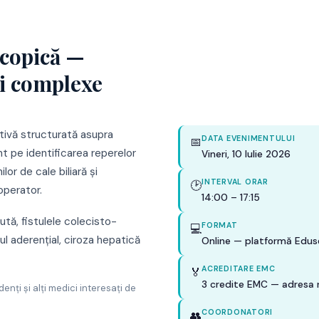
scopică —
ii complexe
ctivă structurată asupra
DATA EVENIMENTULUI
📅
nt pe identificarea reperelor
Vineri, 10 Iulie 2026
lor de cale biliară și
INTERVAL ORAR
🕑
operator.
14:00 – 17:15
ută, fistulele colecisto-
FORMAT
💻
 aderențial, ciroza hepatică
Online — platformă Edu
ACREDITARE EMC
🏅
3 credite EMC — adresa 
denți și alți medici interesați de
COORDONATORI
👥