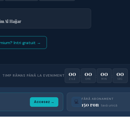
im Al Hajjar
mium? Intri gratuit →
00
00
00
00
:
:
:
TIMP RĂMAS PÂNĂ LA EVENIMENT
ZILE
ORE
MIN
SEC
FĂRĂ ABONAMENT
💻
Accesez →
150 ron
taxă unică