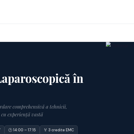
Laparoscopică în
ordare comprehensivă a tehnicii,
u cu experiență vastă
V
🕑 14:00 – 17:15
🏅 3 credite EMC