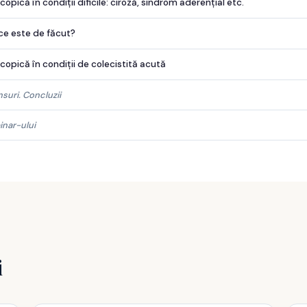
pică în condiții dificile: ciroză, sindrom aderențial etc.
 ce este de făcut?
opică în condiții de colecistită acută
nsuri. Concluzii
inar-ului
i