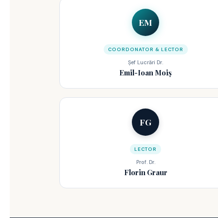
EM
COORDONATOR & LECTOR
Șef Lucrări Dr.
Emil-Ioan Moiș
FG
LECTOR
Prof. Dr.
Florin Graur