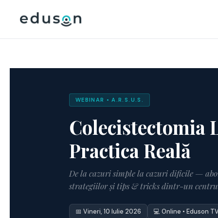
WEBINAR • A.R.S.U.S.
Colecistectomia 
Practica Reală
De la cazuri simple la cazuri dificile — ab
strategiilor și tips & tricks dintr-un centr
📅 Vineri, 10 Iulie 2026
💻 Online • Eduson T