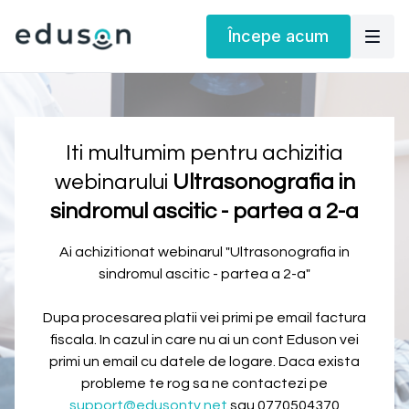
Începe acum
Iti multumim pentru achizitia
webinarului
Ultrasonografia in
sindromul ascitic - partea a 2-a
Ai achizitionat webinarul "
Ultrasonografia in
sindromul ascitic - partea a 2-a
"
Dupa procesarea platii vei primi pe email factura
fiscala. In cazul in care nu ai un cont Eduson vei
primi un email cu datele de logare. Daca exista
probleme te rog sa ne contactezi pe
support@edusontv.net
sau 0770504370