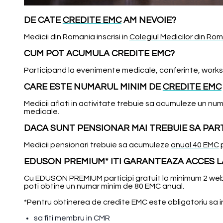
DE CATE
CREDITE EMC
AM NEVOIE?
Medicii din Romania inscrisi in
Colegiul Medicilor din Ro
CUM POT ACUMULA
CREDITE EMC
?
Participand la evenimente medicale, conferinte, worksh
CARE ESTE NUMARUL MINIM DE
CREDITE EMC
Medicii aflati in activitate trebuie sa acumuleze un num
medicale.
DACA SUNT PENSIONAR MAI TREBUIE SA PART
Medicii pensionari trebuie sa acumuleze
anual 40 EMC
p
EDUSON PREMIUM
* ITI GARANTEAZA ACCES 
Cu EDUSON PREMIUM participi gratuit la minimum 2 webin
poti obtine un numar minim de 80 EMC anual.
*Pentru obtinerea de credite EMC este obligatoriu sa in
sa fiti membru in CMR