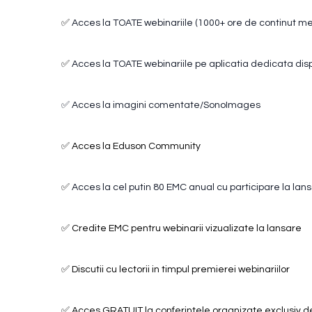
✅
Acces la TOATE webinariile (1000+ ore de continut me
✅
Acces la TOATE webinariile pe aplicatia dedicata disp
✅ Acces la imagini comentate/SonoImages
✅ Acces la Eduson Community
✅
Acces la cel putin 80 EMC anual cu participare la lans
✅ Credite EMC pentru webinarii vizualizate la lansare
✅ Discutii cu lectorii in timpul premierei webinariilor
✅ Acces GRATUIT la conferintele organizate exclusiv d