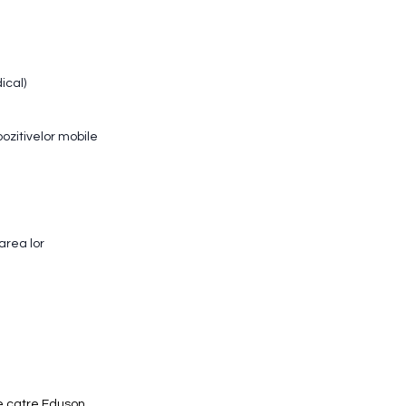
ical)
ozitivelor mobile
area lor
e catre Eduson