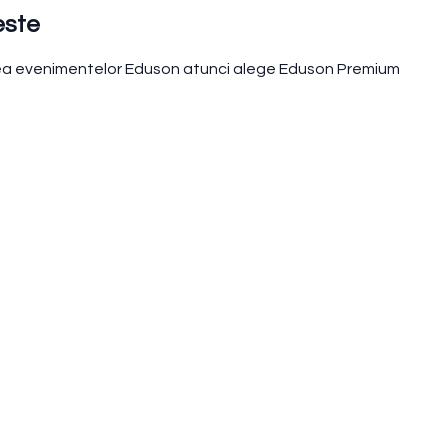
este
atea evenimentelor Eduson atunci alege Eduson Premium