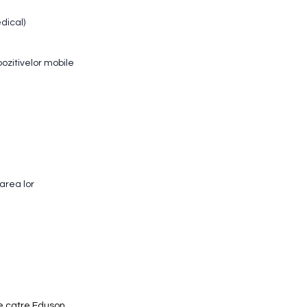
dical)
ozitivelor mobile
area lor
e catre Eduson