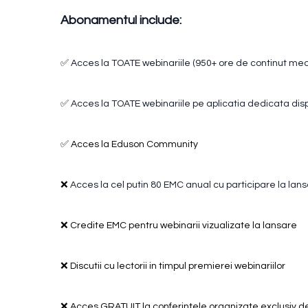
Abonamentul include:
✅
Acces la TOATE webinariile (950+ ore de continut med
✅
Acces la TOATE webinariile pe aplicatia dedicata disp
✅ Acces la Eduson Community
❌
Acces la cel putin 80 EMC anual cu participare la lans
❌ Credite EMC pentru webinarii vizualizate la lansare
❌ Discutii cu lectorii in timpul premierei webinariilor
❌ Acces GRATUIT la conferintele organizate exclusiv d