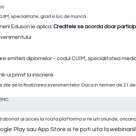
loc
 CUIM, specialitate, grad si loc de munca
erii Eduson le aplica.
Creditele se acorda doar participa
evenimentului
are emiterii diplomelor - codul CUIM, specialitatea medi
k-ul primit la inscriere
e zile de la finalizarea evenimentelor. Daca in termen de 21 de 
 EMC
d abonat ai acces la toata platforma si te uiti oriunde, oricand 
e Play sau App Store si te poti uita la webinarii