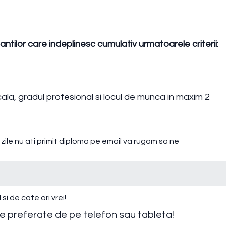
ntilor care indeplinesc cumulativ urmatoarele criterii:
cala, gradul profesional si locul de munca in maxim 2
zile nu ati primit diploma pe email va rugam sa ne
si de cate ori vrei!
le preferate de pe telefon sau tableta!