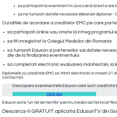
sa participati la eveniment in ziua cand acesta are 
sa ne furnizati datele necesare eliberarii diplomei -
Conditiile de acordare a creditelor EMC pe care parten
sa participati online sau onsite la intreg programul 
sa fiti inregistrat la Colegiul Medicilor din Romania
sa furnizati Eduson si partenerilor sai datele neces
zile de la finalizarea evenimentului
sa completati electronic evaluarea manifestarii, la lin
Diplomele cu creditele EMC se trimit electronic in maxim 21 d
contactati.
Descopera evenimentele Eduson care sunt creditate
Click aici
Eduson este "un fel de Netflix" pentru medici astfel incat fiin
Descarca-ti GRATUIT aplicatia EdusonTV din Googl