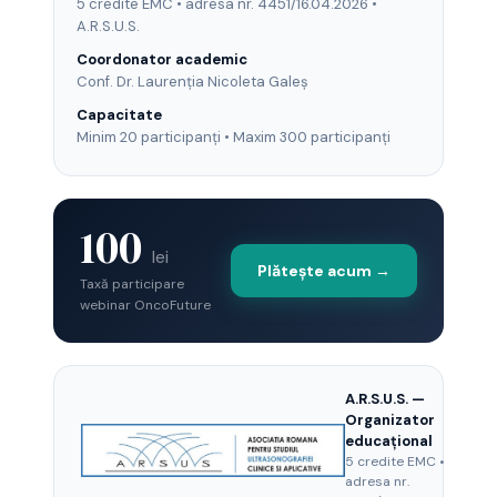
5 credite EMC • adresa nr. 4451/16.04.2026 •
A.R.S.U.S.
Coordonator academic
Conf. Dr. Laurenția Nicoleta Galeș
Capacitate
Minim 20 participanți • Maxim 300 participanți
100
lei
Plătește acum →
Taxă participare
webinar OncoFuture
A.R.S.U.S. —
Organizator
educațional
5 credite EMC •
adresa nr.