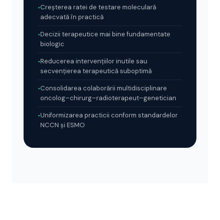
Creșterea ratei de testare moleculară
adecvată în practică
Decizii terapeutice mai bine fundamentate
biologic
Reducerea intervențiilor inutile sau
secvențierea terapeutică suboptimă
Consolidarea colaborării multidisciplinare
oncolog–chirurg–radioterapeut–genetician
Uniformizarea practicii conform standardelor
NCCN și ESMO