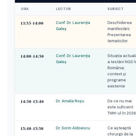
ORA
LECTOR
SUBIECT
13:55–14:00
Conf. Dr. Laurenția
Deschiderea
Galeș
manifestării.
Prezentarea
tematicilor.
14:00–14:50
Conf. Dr. Laurenția
Situația actual
Galeș
a testării NGS î
România:
context și
programe
existente
14:50–15:40
Dr. Amalia Roșu
De ce nu mai
este suficient
TNM-ul în 202
15:40–15:50
Dr. Sorin Aldoescu
Ce așteaptă
chirurgii de la