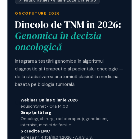
📍 edusontv.net • 5 iunie 2026 Ora 14:00
ONCOFUTURE 2026
Dincolo de TNM în 2026:
Genomica în decizia
oncologică
Integrarea testării genomice în algoritmul
diagnostic și terapeutic al pacientului oncologic —
de la stadializarea anatomică clasică la medicina
bazată pe biologia tumorală.
Webinar Online 5 iunie 2026
💻
edusontv.net • Ora 14:00
Grup țintă larg
👥
Oncologi, chirurgi, radioterapeuți, geneticieni,
internisti, medici de familie
5 credite EMC
🏅
adresa nr. 4451/16.04.2026 • A.R.S.U.S.