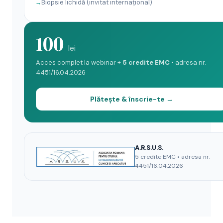
Biopsie lichidă (invitat internațional)
100
lei
Acces complet la webinar +
5 credite EMC
• adresa nr.
4451/16.04.2026
Plătește & înscrie-te →
A.R.S.U.S.
5 credite EMC • adresa nr.
4451/16.04.2026