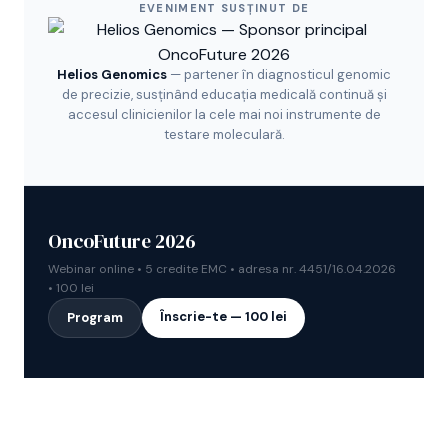
EVENIMENT SUSȚINUT DE
Helios Genomics
— partener în diagnosticul genomic
de precizie, susținând educația medicală continuă și
accesul clinicienilor la cele mai noi instrumente de
testare moleculară.
OncoFuture 2026
Webinar online • 5 credite EMC • adresa nr. 4451/16.04.2026
• 100 lei
Înscrie-te — 100 lei
Program