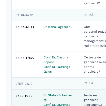
genomică?
15:50–16:05
—
PAUZĂ
16:05–16:55
Dr. Ioana Fageteanu
Cum
personalizeaz
genomica
managementul
radioterapeuti
16:55–17:55
Conf. Dr. Cristina
Ce teste de
Popescu
genomică ave
Conf. Dr. Laurenția
pentru
Galeș
oncologie?
17:55–18:10
—
PAUZĂ
18:10–19:10
Dr. Stefan Schuster
Testarea
🌍
genomică —
Conf. Dr. Laurenția
instrumentul