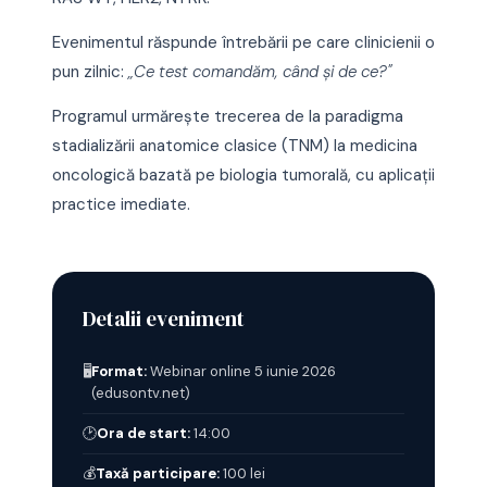
Evenimentul răspunde întrebării pe care clinicienii o
pun zilnic:
„Ce test comandăm, când și de ce?"
Programul urmărește trecerea de la paradigma
stadializării anatomice clasice (TNM) la medicina
oncologică bazată pe biologia tumorală, cu aplicații
practice imediate.
Detalii eveniment
🖥️
Format:
Webinar online 5 iunie 2026
(edusontv.net)
🕑
Ora de start:
14:00
💰
Taxă participare:
100 lei