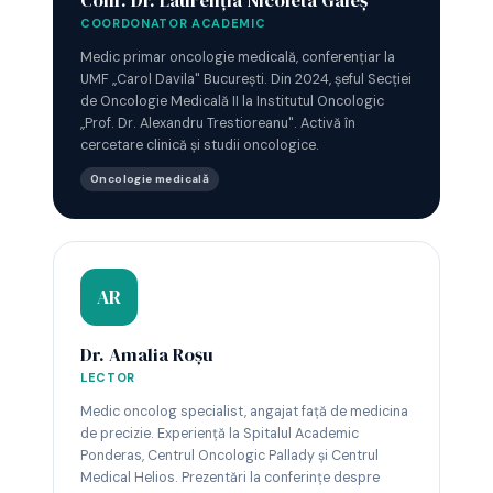
Conf. Dr. Laurenția Nicoleta Galeș
COORDONATOR ACADEMIC
Medic primar oncologie medicală, conferențiar la
UMF „Carol Davila" București. Din 2024, șeful Secției
de Oncologie Medicală II la Institutul Oncologic
„Prof. Dr. Alexandru Trestioreanu". Activă în
cercetare clinică și studii oncologice.
Oncologie medicală
AR
Dr. Amalia Roșu
LECTOR
Medic oncolog specialist, angajat față de medicina
de precizie. Experiență la Spitalul Academic
Ponderas, Centrul Oncologic Pallady și Centrul
Medical Helios. Prezentări la conferințe despre