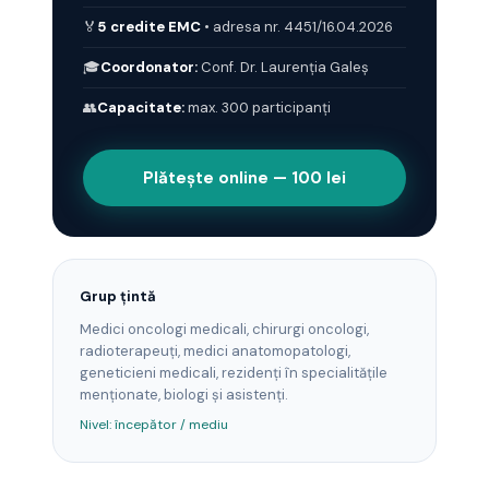
🏅
5 credite EMC
• adresa nr. 4451/16.04.2026
🎓
Coordonator:
Conf. Dr. Laurenția Galeș
👥
Capacitate:
max. 300 participanți
Plătește online — 100 lei
Grup țintă
Medici oncologi medicali, chirurgi oncologi,
radioterapeuți, medici anatomopatologi,
geneticieni medicali, rezidenți în specialitățile
menționate, biologi și asistenți.
Nivel: începător / mediu