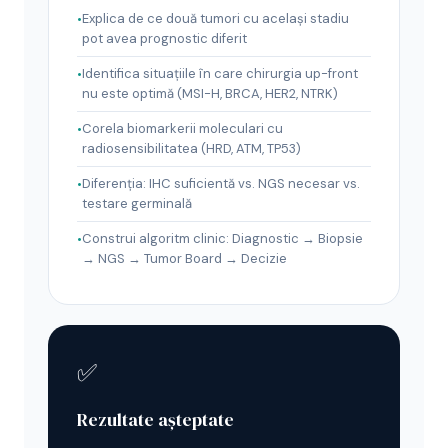
Explica de ce două tumori cu același stadiu
pot avea prognostic diferit
Identifica situațiile în care chirurgia up-front
nu este optimă (MSI-H, BRCA, HER2, NTRK)
Corela biomarkerii moleculari cu
radiosensibilitatea (HRD, ATM, TP53)
Diferenția: IHC suficientă vs. NGS necesar vs.
testare germinală
Construi algoritm clinic: Diagnostic → Biopsie
→ NGS → Tumor Board → Decizie
✅
Rezultate așteptate