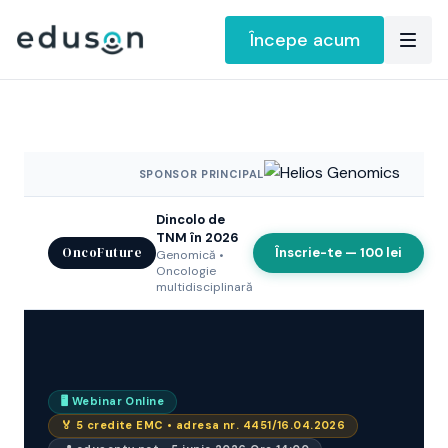
Începe acum
SPONSOR PRINCIPAL
Dincolo de
TNM în 2026
OncoFuture
Înscrie-te — 100 lei
Genomică •
Oncologie
multidisciplinară
🖥️ Webinar Online
🏅 5 credite EMC • adresa nr. 4451/16.04.2026