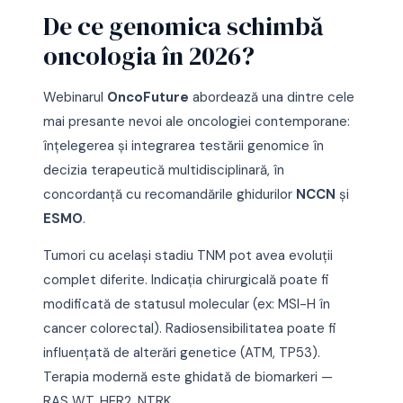
De ce genomica schimbă
oncologia în 2026?
Webinarul
OncoFuture
abordează una dintre cele
mai presante nevoi ale oncologiei contemporane:
înțelegerea și integrarea testării genomice în
decizia terapeutică multidisciplinară, în
concordanță cu recomandările ghidurilor
NCCN
și
ESMO
.
Tumori cu același stadiu TNM pot avea evoluții
complet diferite. Indicația chirurgicală poate fi
modificată de statusul molecular (ex: MSI-H în
cancer colorectal). Radiosensibilitatea poate fi
influențată de alterări genetice (ATM, TP53).
Terapia modernă este ghidată de biomarkeri —
RAS WT, HER2, NTRK.