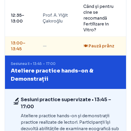
Când și pentru
cine se
12:35–
Prof. A. Yiğit
recomandă
13:00
Çakıroğlu
Fertilizare in
Vitro?
13:00–
—
🍽️ Pauză prânz
13:45
Sesiunea II • 13:45 – 17:00
Ateliere practice hands-on &
Demonstrații
🔬
Sesiuni practice supervizate • 13:45 –
17:00
Ateliere practice hands-on și demonstrații
practice realizate de lectori. Participanții își
dezvoltă abilitățile de examinare ecografică sub