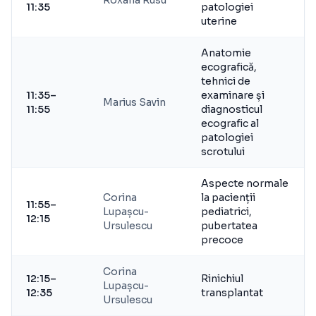
Roxana Rusu
11:35
patologiei
uterine
Anatomie
ecografică,
tehnici de
11:35–
examinare și
Marius Savin
11:55
diagnosticul
ecografic al
patologiei
scrotului
Aspecte normale
Corina
la pacienții
11:55–
Lupașcu-
pediatrici,
12:15
Ursulescu
pubertatea
precoce
Corina
12:15–
Rinichiul
Lupașcu-
12:35
transplantat
Ursulescu