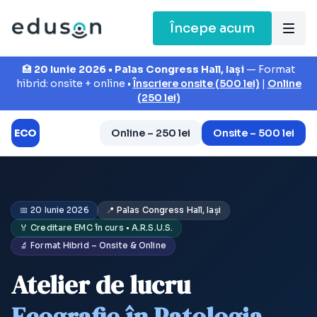
Începe acum
🏥
20 Iunie 2026 • Palas Congress Hall, Iași
— Format
hibrid: onsite + online •
Înscriere onsite (500 lei)
|
Online
(250 lei)
ECO
Online – 250 lei
Onsite – 500 lei
📅 20 Iunie 2026
📍 Palas Congress Hall, Iași
🏅 Creditare EMC în curs • A.R.S.U.S.
🔬 Format Hibrid – Onsite & Online
Atelier de lucru
Ecografie în Patologia