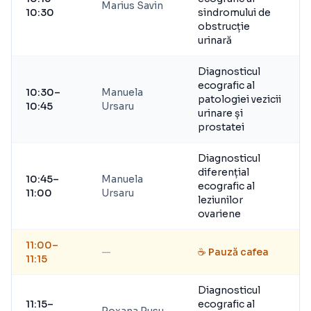
Marius Savin
10:30
sindromului de
obstrucție
urinară
Diagnosticul
ecografic al
10:30–
Manuela
patologiei vezicii
10:45
Ursaru
urinare și
prostatei
Diagnosticul
diferențial
10:45–
Manuela
ecografic al
11:00
Ursaru
leziunilor
ovariene
11:00–
—
☕ Pauză cafea
11:15
Diagnosticul
11:15–
ecografic al