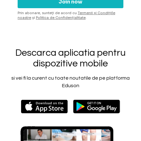
Prin abonare, sunteți de acord cu
Termenii și Condițiile
noastre
și
Politica de Confidențialitate
.
Descarca aplicatia pentru
dispozitive mobile
si vei fi la curent cu toate noutatile de pe platforma
Eduson