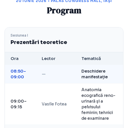
20 IUNIE 2026 • PALAS CONGRESS HALL, IAȘI
Program
Sesiunea I
Prezentări teoretice
Ora
Lector
Tematică
08:50–
Deschidere
—
09:00
manifestație
Anatomia
ecografică reno-
09:00–
urinară și a
Vasile Fotea
09:15
pelvisului
feminin; tehnici
de examinare