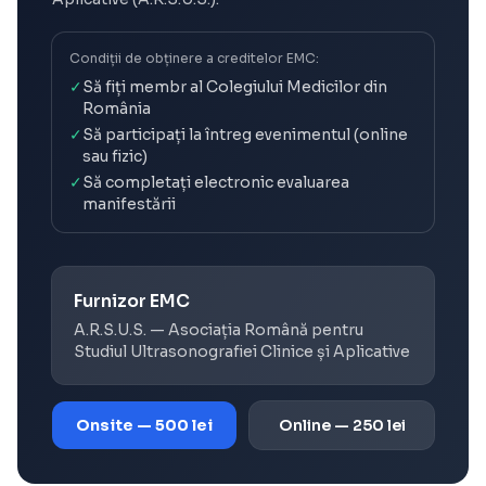
Condiții de obținere a creditelor EMC:
✓
Să fiți membr al Colegiului Medicilor din
România
✓
Să participați la întreg evenimentul (online
sau fizic)
✓
Să completați electronic evaluarea
manifestării
Furnizor EMC
A.R.S.U.S. — Asociația Română pentru
Studiul Ultrasonografiei Clinice și Aplicative
Onsite — 500 lei
Online — 250 lei