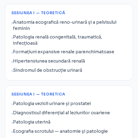
SESIUNEA I — TEORETICĂ
Anatomia ecografică reno-urinară și a pelvisului
›
feminin
Patologia renală congenitală, traumatică,
›
infecțioasă
Formațiuni expansive renale parenchimatoase
›
Hipertensiunea secundară renală
›
Sindromul de obstrucție urinară
›
SESIUNEA I — TEORETICA
Patologia vezicii urinare și prostatei
›
Diagnosticul diferențial al leziunilor ovariene
›
Patologia uterină
›
Ecografia scrotului — anatomie și patologie
›