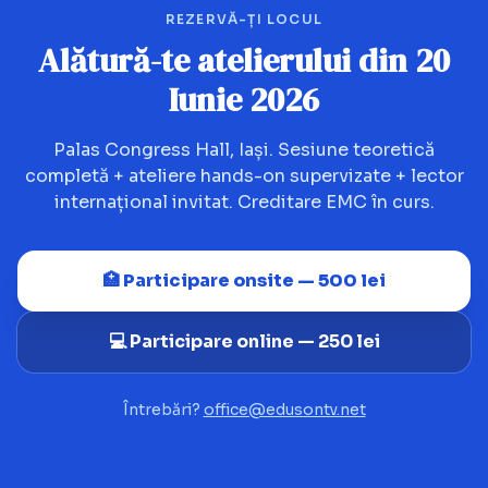
REZERVĂ-ȚI LOCUL
Alătură-te atelierului din 20
Iunie 2026
Palas Congress Hall, Iași. Sesiune teoretică
completă + ateliere hands-on supervizate + lector
internațional invitat. Creditare EMC în curs.
🏥 Participare onsite — 500 lei
💻 Participare online — 250 lei
Întrebări?
office@edusontv.net