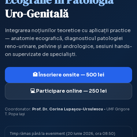
Uro-Genitală
Integrarea noțiunilor teoretice cu aplicații practice
— anatomie ecografică, diagnosticul patologiei
reno-urinare, pelvine și andrologice, sesiuni hands-
on supervizate de specialiști.
🏥 Înscriere onsite — 500 lei
💻 Participare online — 250 lei
Coordonator:
Prof. Dr. Corina Lupașcu-Ursulescu
• UMF Grigore
T. Popa Iași
Timp rămas până la eveniment (20 Iunie 2026, ora 08:50)