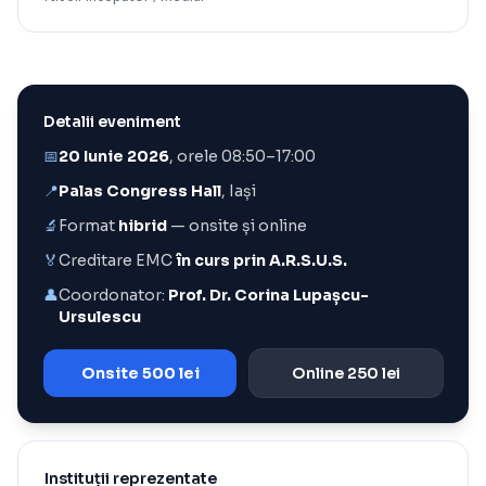
Detalii eveniment
📅
20 Iunie 2026
, orele 08:50–17:00
📍
Palas Congress Hall
, Iași
🔬
Format
hibrid
— onsite și online
🏅
Creditare EMC
în curs prin A.R.S.U.S.
👤
Coordonator:
Prof. Dr. Corina Lupașcu-
Ursulescu
Onsite 500 lei
Online 250 lei
Instituții reprezentate