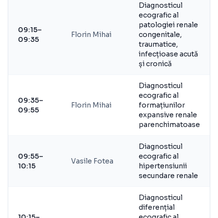
Diagnosticul
ecografic al
patologiei renale
09:15–
Florin Mihai
congenitale,
09:35
traumatice,
infecțioase acută
și cronică
Diagnosticul
ecografic al
09:35–
Florin Mihai
formațiunilor
09:55
expansive renale
parenchimatoase
Diagnosticul
09:55–
ecografic al
Vasile Fotea
10:15
hipertensiunii
secundare renale
Diagnosticul
diferențial
10:15–
ecografic al