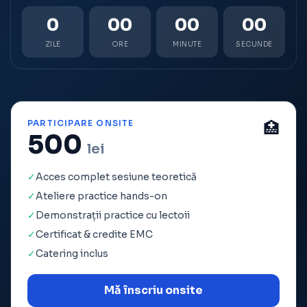
0
00
00
00
ZILE
ORE
MINUTE
SECUNDE
PARTICIPARE ONSITE
🏥
500
lei
✓
Acces complet sesiune teoretică
✓
Ateliere practice hands-on
✓
Demonstrații practice cu lectoii
✓
Certificat & credite EMC
✓
Catering inclus
Mă înscriu onsite