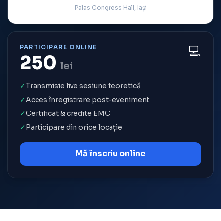
Palas Congress Hall, Iași
PARTICIPARE ONLINE
💻
250
lei
✓
Transmisie live sesiune teoretică
✓
Acces înregistrare post-eveniment
✓
Certificat & credite EMC
✓
Participare din orice locație
Mă înscriu online