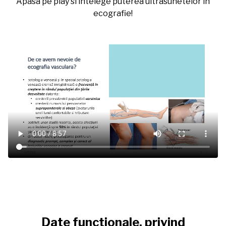
Apasa pe play si intelege puterea ultrasunetelor in
ecografie!
Date functionale, privind