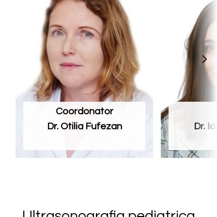
Coordonator
Dr. Otilia Fufezan
Dr. I
Ultrasonografia pediatrica