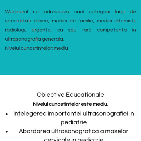
Webinarul se adreseaza unei categorii largi de
specialitati clinice, medici de familie, medici internisti,
radiologi, urgente, cu sau fara competenta in
ultrasonografia generala.
Nivelul cunostintelor: mediu
Obiective Educationale
Nivelul cunostintelor este mediu
.
Ințelegerea importantei ultrasonografiei in
pediatrie
Abordarea ultrasonografica a maselor
cervicale in pediatrie