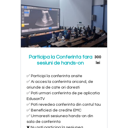
Participa la Conferinta fara
300
sesiuni de hands-on
lei
✅ Participi la conferinta onsite
✅ Ai acces la conferinta oricand, de
oriunde si de cate ori doresti
✅ Poti urmari conferinta de pe aplicatia
EdusonTV
✅ Poti revedea conferinta din contul tau
✅ Beneficiezi de credite EMC
✅ Urmaresti sesiunea hands-on din
sala de conferinta
❌ Nu poti participa la sesiunea