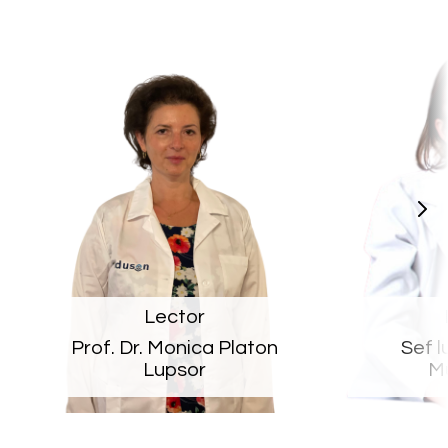
Lector
Prof. Dr. Monica Platon
Sef lu
Lupsor
M