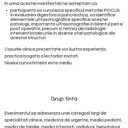
In urma acestei manifestari ne aateptam ca:
participantii sa cunoasca specificul metodei POCUS
in evaluarea digestiva si pancreatica, sa identifice
elementele ultrasonografice specifice acestei
patologii, importanta ultrasonografiei in bilantul peri si
post operator, precum si tehnici de radiologie
interventionala utile in diverse stari patologice ale
acestor structuri.
Cazurile clinice prezentate vor ilustra experiența
practica bogata a lectorilor invitati.
Nivelul cunostintelor este mediu.
Grup tinta
Evenimentul se adreseaza unei categorii largi de
specialitati clinice, medicina de urgente, medici pediatri,
medici de familie, medici internisti, radiologi, hepatologi,